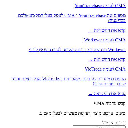
CMA לעומת YourTradebase
משווים את YourTradebase ו-CMA לעסק בעלי המקצוע שלכם
בבריטניה?
קרא את ההשוואה →
CMA לעומת Workever
Workever מרגישה כמו תוכנת שליחה לעבודה שאין לכם?
קרא את ההשוואה →
CMA לעומת VioTrade
מתפתים מהזווית של בינה מלאכותית ב-VioTrade אבל רוצים תוכנה
שכבר עובדת היום?
קרא את ההשוואה →
קבלו עדכוני CMA
טיפים, עדכוני מוצר ורעיונות מעשיים לבעלי מקצוע.
כתובת אימייל