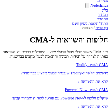
日本語
Nederlands
בלוג
תמחור
התחבר
התחל תקופת ניסיון חינם
דף הבית
/
חלופות
חלופות והשוואות ל-CMA
איך CMA משווה לכלי ניהול הבעלי מקצוע המובילים בבריטניה. השוואות
כנות זה לצד זה על תמחור, תכונות והתאמה לבעלי מקצוע בבריטניה.
CMA לעומת Tradify
מחפשים חלופה ל-Tradify שנבנתה לבעלי מקצוע בבריטניה?
קרא את ההשוואה →
CMA לעומת Powered Now
שוקלים חלופה ל-Powered Now עם פורטל לקוחות ותמחור קבוע?
קרא את ההשוואה →