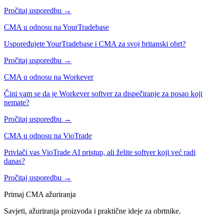
Pročitaj usporedbu →
CMA u odnosu na YourTradebase
Uspoređujete YourTradebase i CMA za svoj britanski obrt?
Pročitaj usporedbu →
CMA u odnosu na Workever
Čini vam se da je Workever softver za dispečiranje za posao koji
nemate?
Pročitaj usporedbu →
CMA u odnosu na VioTrade
Privlači vas VioTrade AI pristup, ali želite softver koji već radi
danas?
Pročitaj usporedbu →
Primaj CMA ažuriranja
Savjeti, ažuriranja proizvoda i praktične ideje za obrtnike.