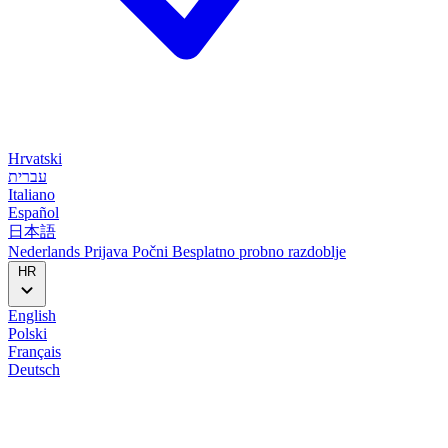
Hrvatski
עברית
Italiano
Español
日本語
Nederlands
Prijava
Počni
Besplatno probno razdoblje
HR
English
Polski
Français
Deutsch