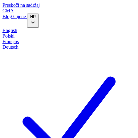
Preskoči na sadržaj
CMA
Blog‎
Cijene
HR
English
Polski
Français
Deutsch