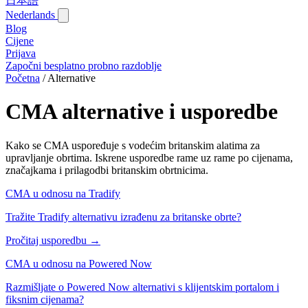
日本語
Nederlands
Blog‎
Cijene
Prijava
Započni besplatno probno razdoblje
Početna
/
Alternative
CMA alternative i usporedbe
Kako se CMA uspoređuje s vodećim britanskim alatima za
upravljanje obrtima. Iskrene usporedbe rame uz rame po cijenama,
značajkama i prilagodbi britanskim obrtnicima.
CMA u odnosu na Tradify
Tražite Tradify alternativu izrađenu za britanske obrte?
Pročitaj usporedbu →
CMA u odnosu na Powered Now
Razmišljate o Powered Now alternativi s klijentskim portalom i
fiksnim cijenama?