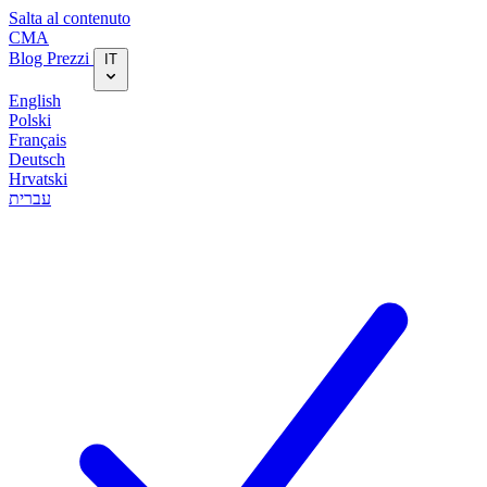
Salta al contenuto
CMA
Blog‎
Prezzi
IT
English
Polski
Français
Deutsch
Hrvatski
עברית