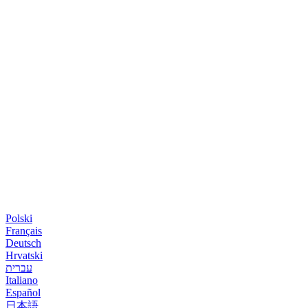
Polski
Français
Deutsch
Hrvatski
עברית
Italiano
Español
日本語