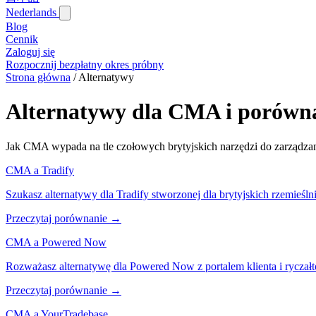
Nederlands
Blog‎
Cennik
Zaloguj się
Rozpocznij bezpłatny okres próbny
Strona główna
/
Alternatywy
Alternatywy dla CMA i porówn
Jak CMA wypada na tle czołowych brytyjskich narzędzi do zarządzan
CMA a Tradify
Szukasz alternatywy dla Tradify stworzonej dla brytyjskich rzemieśl
Przeczytaj porównanie →
CMA a Powered Now
Rozważasz alternatywę dla Powered Now z portalem klienta i ryczał
Przeczytaj porównanie →
CMA a YourTradebase