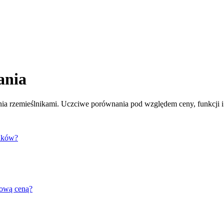
ania
ia rzemieślnikami. Uczciwe porównania pod względem ceny, funkcji i
ników?
tową ceną?