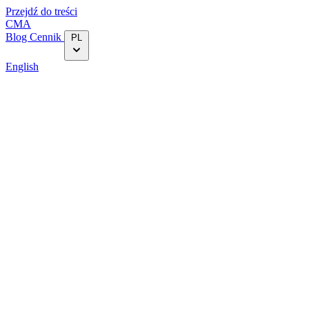
Przejdź do treści
CMA
Blog‎
Cennik
PL
English