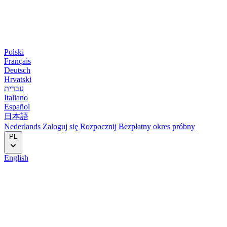
Polski
Français
Deutsch
Hrvatski
עברית
Italiano
Español
日本語
Nederlands
Zaloguj się
Rozpocznij
Bezpłatny okres próbny
PL
English