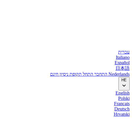
עברית
Italiano
Español
日本語
Nederlands
התחבר
התחל
תקופת ניסיון חינם
HE
English
Polski
Français
Deutsch
Hrvatski