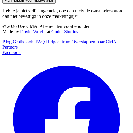
Aanmelden voor nieuwsbrief
Heb je je niet zelf aangemeld, doe dan niets. Je e-mailadres wordt
dan niet bevestigd in onze marketinglijst.
© 2026 Use CMA. Alle rechten voorbehouden.
Made by
David Wright
at
Coder Studios
Blog‎
Gratis tools
FAQ
Helpcentrum
Overstappen naar CMA
Partners
Facebook