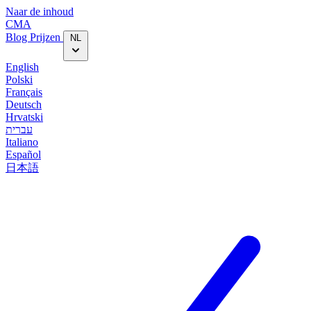
Naar de inhoud
CMA
Blog‎
Prijzen
NL
English
Polski
Français
Deutsch
Hrvatski
עברית
Italiano
Español
日本語