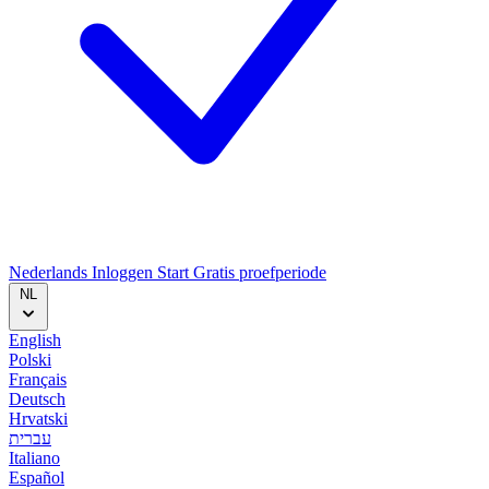
Nederlands
Inloggen
Start
Gratis proefperiode
NL
English
Polski
Français
Deutsch
Hrvatski
עברית
Italiano
Español