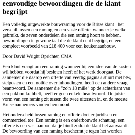
eenvoudige bewoordingen die de klant
begrijpt
Een volledig uitgewerkte bouwraming voor de Britse klant - het
verschil tussen een raming en een vaste offerte, wanneer je welke
gebruikt, de zeven onderdelen die een raming hoort te hebben,
bewoordingen in gewone taal die de klant echt begrijpt, en een
compleet voorbeeld van £18.400 voor een keukenaanbouw.
Door David Wright
Oprichter, CMA
Een klant vraagt om een raming wanneer hij een idee van de kosten
wil hebben voordat hij besloten heeft of het werk doorgaat. De
aannemer die daarop een offerte van veertig pagina's stuurt met btw,
stelposten en een notitie over inhoudingen, heeft een andere vraag
beantwoord. De aannemer die "zo'n 18 mille" op de achterkant van
een pakbon krabbelt, heeft er geen enkele beantwoord. De juiste
vorm van een raming zit tussen die twee uitersten in, en de meeste
Britse aannemers vinden hem nooit.
Het onderscheid tussen raming en offerte doet er juridisch en
commercieel toe. Een raming is een onderbouwde schatting; een
offerte is een vast aanbod dat je bindt zodra de klant het aanvaardt.
De bewoording van een raming beschermt je tegen het worden