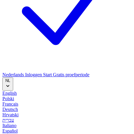
Nederlands
Inloggen
Start
Gratis proefperiode
NL
English
Polski
Français
Deutsch
Hrvatski
עברית
Italiano
Español