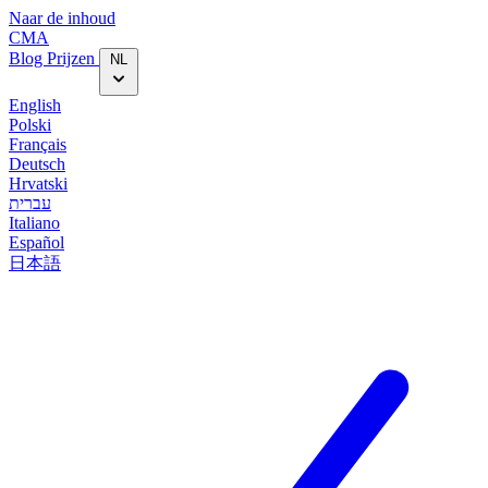
Naar de inhoud
CMA
Blog‎
Prijzen
NL
English
Polski
Français
Deutsch
Hrvatski
עברית
Italiano
Español
日本語