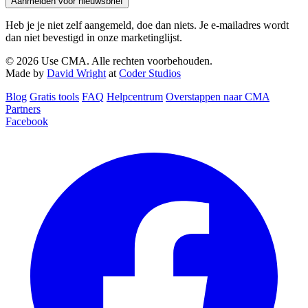
Aanmelden voor nieuwsbrief
Heb je je niet zelf aangemeld, doe dan niets. Je e-mailadres wordt
dan niet bevestigd in onze marketinglijst.
© 2026 Use CMA. Alle rechten voorbehouden.
Made by
David Wright
at
Coder Studios
Blog‎
Gratis tools
FAQ
Helpcentrum
Overstappen naar CMA
Partners
Facebook