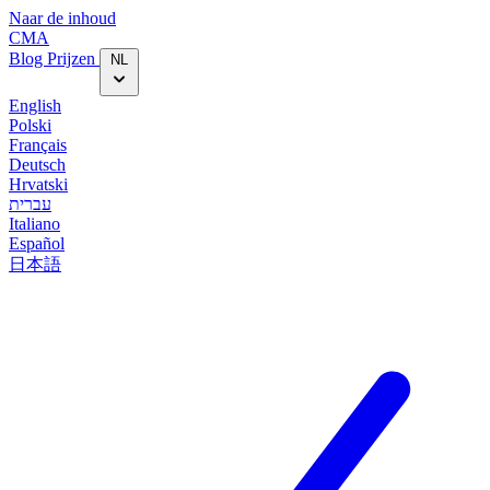
Naar de inhoud
CMA
Blog‎
Prijzen
NL
English
Polski
Français
Deutsch
Hrvatski
עברית
Italiano
Español
日本語