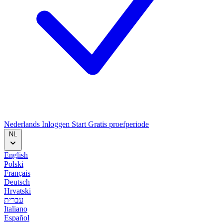
Nederlands
Inloggen
Start
Gratis proefperiode
NL
English
Polski
Français
Deutsch
Hrvatski
עברית
Italiano
Español