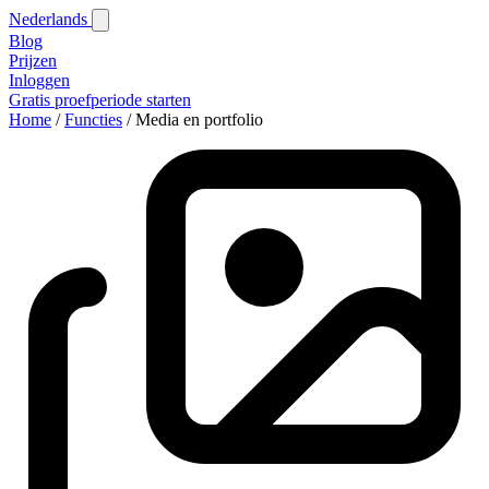
Nederlands
Blog‎
Prijzen
Inloggen
Gratis proefperiode starten
Home
/
Functies
/
Media en portfolio