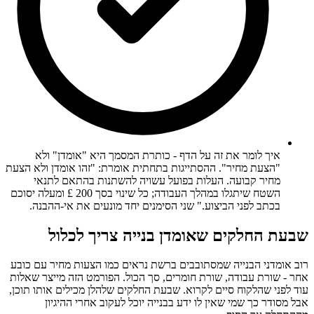
איך לומר את זה על הדף - כותרת המסמך היא "אומדן" ולא
"הצעת מחיר". ההסתייגות בתחתית אומרת: "זהו אומדן ולא הצעת
מחיר קבועה. העלות בפועל עשויה להשתנות בהתאם לתנאי
השטח שיתגלו במהלך העבודה; כל שינוי בסך 200 £ ומעלה יסוכם
בכתב לפני הביצוע." שני הסימנים יחד מונעים את אי-ההבנה.
שבעת החלקים שאומדן בנייה צריך לכלול
רוב אומדני הבנייה שמסתובבים ברשת נראים כמו הצעות מחיר עם כובע
אחר - שורת עבודה, שורת חומרים, סך הכול. הפורמט הזה מייצר שאלות
עוד לפני שהלקוח סיים לקרוא. שבעת החלקים שלהלן מכילים אותו תוכן,
אבל מסודר כך שמי שאין לו ידע בבנייה יוכל לעקוב אחרי ההיגיון