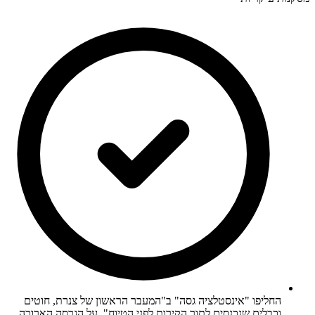
החליפו "אינסטלציה גסה" ב"המעבר הראשון של צנרת, חוטים
וכבלים שנכנסים לתוך הקירות לפני הטיוח". על הגרסה הארוכה