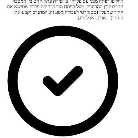
החליפו "פתח מבני עם פלדה" ב"יצירת פתח חדש בין המטבח
הקיים לבין ההרחבה; מעל הפתח תותקן קורת פלדה שתישא את
הקיר שמעליו (סטנדרטי לעבודה מסוג זה, המהנדס יקבע את
החתך)". ארוך, אבל מובן.