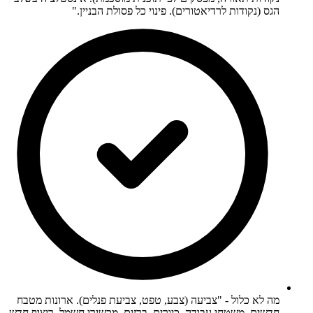
הגס (נקודות לרדיאטורים). פינוי כל פסולת הבניין."
מה לא כלול - "צביעה (צבע, טפט, צביעת פנלים). ארונות מטבח
חדשים, משטחי עבודה, כיורים, ברזים, מכשירי חשמל. ריצוף חדש