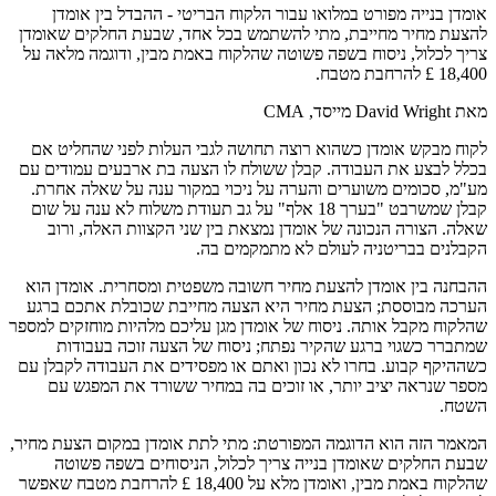
אומדן בנייה מפורט במלואו עבור הלקוח הבריטי - ההבדל בין אומדן
להצעת מחיר מחייבת, מתי להשתמש בכל אחד, שבעת החלקים שאומדן
צריך לכלול, ניסוח בשפה פשוטה שהלקוח באמת מבין, ודוגמה מלאה על
18,400 £ להרחבת מטבח.
מאת David Wright
מייסד, CMA
לקוח מבקש אומדן כשהוא רוצה תחושה לגבי העלות לפני שהחליט אם
בכלל לבצע את העבודה. קבלן ששולח לו הצעה בת ארבעים עמודים עם
מע"מ, סכומים משוערים והערה על ניכוי במקור ענה על שאלה אחרת.
קבלן שמשרבט "בערך 18 אלף" על גב תעודת משלוח לא ענה על שום
שאלה. הצורה הנכונה של אומדן נמצאת בין שני הקצוות האלה, ורוב
הקבלנים בבריטניה לעולם לא מתמקמים בה.
ההבחנה בין אומדן להצעת מחיר חשובה משפטית ומסחרית. אומדן הוא
הערכה מבוססת; הצעת מחיר היא הצעה מחייבת שכובלת אתכם ברגע
שהלקוח מקבל אותה. ניסוח של אומדן מגן עליכם מלהיות מוחזקים למספר
שמתברר כשגוי ברגע שהקיר נפתח; ניסוח של הצעה זוכה בעבודות
כשההיקף קבוע. בחרו לא נכון ואתם או מפסידים את העבודה לקבלן עם
מספר שנראה יציב יותר, או זוכים בה במחיר ששורד את המפגש עם
השטח.
המאמר הזה הוא הדוגמה המפורטת: מתי לתת אומדן במקום הצעת מחיר,
שבעת החלקים שאומדן בנייה צריך לכלול, הניסוחים בשפה פשוטה
שהלקוח באמת מבין, ואומדן מלא על 18,400 £ להרחבת מטבח שאפשר