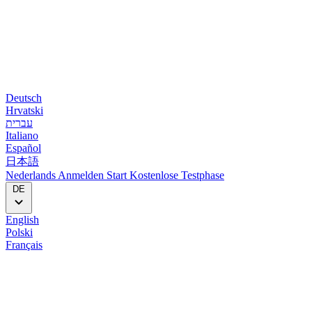
Deutsch
Hrvatski
עברית
Italiano
Español
日本語
Nederlands
Anmelden
Start
Kostenlose Testphase
DE
English
Polski
Français