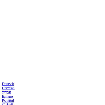
Deutsch
Hrvatski
עברית
Italiano
Español