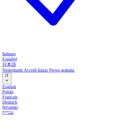
Italiano
Español
日本語
Nederlands
Accedi
Inizio
Prova gratuita
IT
English
Polski
Français
Deutsch
Hrvatski
עברית