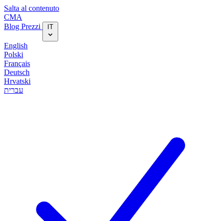
Salta al contenuto
CMA
Blog‎
Prezzi
IT
English
Polski
Français
Deutsch
Hrvatski
עברית