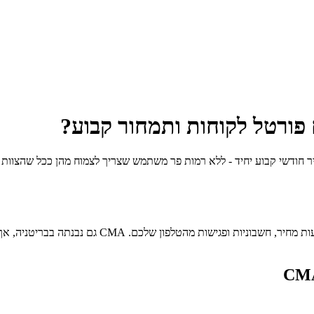
Powered Now היא אפליקציית נייד שנבנתה בבריטניה 