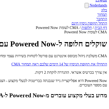
日本語
Nederlands
בלוג
תמחור
התחבר
התחל תקופת ניסיון חינם
דף הבית
/
חלופות
/
CMA לעומת Powered Now
CMA לעומת Powered Now
שוקלים חלופה ל-Powered Now עם פורטל לקוחות ותמחור קבוע?
CMA משלבת ניהול מבוסס אינטרנט עם פורטל לקוחות בשירות עצמי ומחיר חודשי קבוע יחיד - ללא רמות פר משתמש שצריך לצמוח מהן ככל שהצוות מתרחב.
התחילו את תקופת הניסיון של 14 הימים שלכם
ראה תמחור CMA
אין צורך בכרטיס אשראי. ההגדרה לוקחת 2 דקות.
עם מספר העובדים.
מדוע בעלי מקצוע עוברים מ-Powered Now ל-CMA