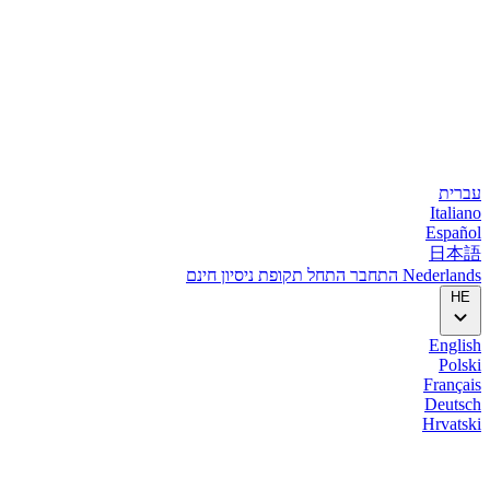
עברית
Italiano
Español
日本語
Nederlands
התחבר
התחל
תקופת ניסיון חינם
HE
English
Polski
Français
Deutsch
Hrvatski