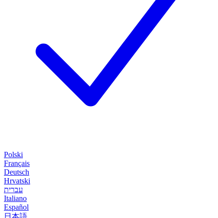
Polski
Français
Deutsch
Hrvatski
עברית
Italiano
Español
日本語