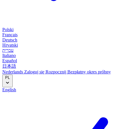
Polski
Français
Deutsch
Hrvatski
עברית
Italiano
Español
日本語
Nederlands
Zaloguj się
Rozpocznij
Bezpłatny okres próbny
PL
English