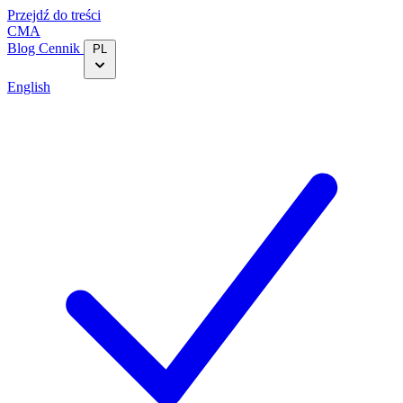
Przejdź do treści
CMA
Blog‎
Cennik
PL
English