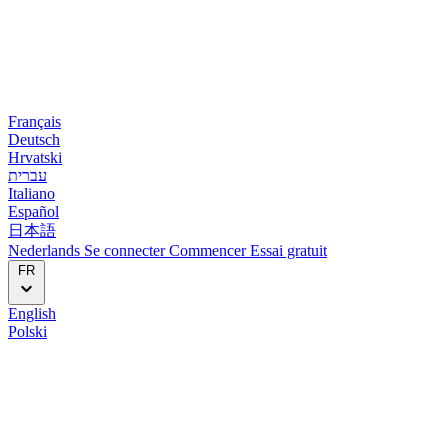
Français
Deutsch
Hrvatski
עברית
Italiano
Español
日本語
Nederlands
Se connecter
Commencer
Essai gratuit
FR
English
Polski