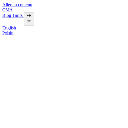
Aller au contenu
CMA
Blog‎
Tarifs
FR
English
Polski