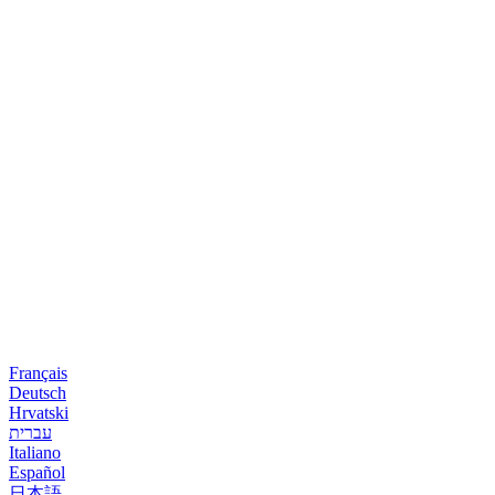
Français
Deutsch
Hrvatski
עברית
Italiano
Español
日本語