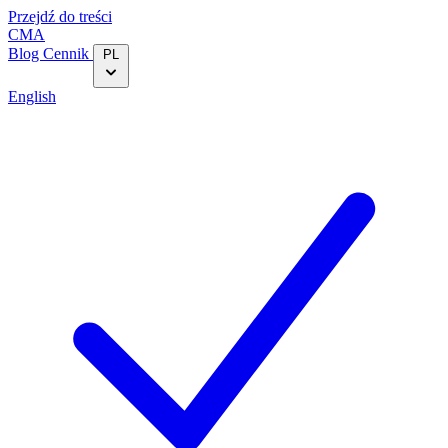
Przejdź do treści
CMA
Blog‎
Cennik
PL
English