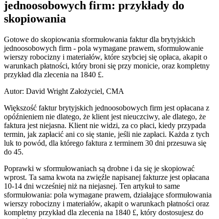
jednoosobowych firm: przykłady do
skopiowania
Gotowe do skopiowania sformułowania faktur dla brytyjskich
jednoosobowych firm - pola wymagane prawem, sformułowanie
wierszy robocizny i materiałów, które szybciej się opłaca, akapit o
warunkach płatności, który broni się przy monicie, oraz kompletny
przykład dla zlecenia na 1840 £.
Autor: David Wright
Założyciel, CMA
Większość faktur brytyjskich jednoosobowych firm jest opłacana z
opóźnieniem nie dlatego, że klient jest nieuczciwy, ale dlatego, że
faktura jest niejasna. Klient nie widzi, za co płaci, kiedy przypada
termin, jak zapłacić ani co się stanie, jeśli nie zapłaci. Każda z tych
luk to powód, dla którego faktura z terminem 30 dni przesuwa się
do 45.
Poprawki w sformułowaniach są drobne i da się je skopiować
wprost. Ta sama kwota na zwięźle napisanej fakturze jest opłacana
10-14 dni wcześniej niż na niejasnej. Ten artykuł to same
sformułowania: pola wymagane prawem, działające sformułowania
wierszy robocizny i materiałów, akapit o warunkach płatności oraz
kompletny przykład dla zlecenia na 1840 £, który dostosujesz do