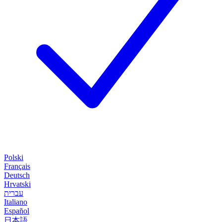
Polski
Français
Deutsch
Hrvatski
עברית
Italiano
Español
日本語