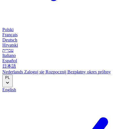
Polski
Français
Deutsch
Hrvatski
עברית
Italiano
Español
日本語
Nederlands
Zaloguj się
Rozpocznij
Bezpłatny okres próbny
PL
English