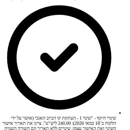
שינויי היקף - "שינוי 1 - העתקת קו הביוב האנכי (אושר על ידי
הלקוח ב־18 במאי 2026): 240.00 ליש"ט". ציינו את תאריך אישור
השינוי ואת האישור עצמו. שינויים ללא תאריך הם השורה השנויה