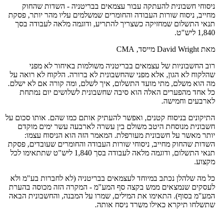
ניסוחי חשבונית להעתקה עבור עצמאים בבריטניה - השדות שהחוק
מחייב, ניסוח שורות העבודה והחומרים שמשלמים עליו מהר יותר, פסקת
תנאי התשלום שמחזיקה כשצריך להתריע, ודוגמה מלאה לעבודה בסך
1,840 ליש"ט.
מאת David Wright
מייסד, CMA
רוב החשבוניות של עצמאים בבריטניה משולמות באיחור לא מפני
שהלקוח לא הגון, אלא מפני שהחשבונית לא ברורה. הלקוח לא רואה על
מה הוא משלם, מתי מועד התשלום, איך לשלם, ומה קורה אם לא ישלם.
כל אחד מהפערים האלה הוא סיבה שחשבונית לשלושים יום נמתחת
לארבעים וחמישה.
התיקונים בניסוח קטנים, ואפשר להעתיק אותם כמו שהם. אותו סכום על
חשבונית מנוסחת היטב משולם בין עשרה לארבעה עשר ימים מוקדם
יותר מאשר על חשבונית מעורפלת. המאמר הזה הוא הניסוח עצמו:
השדות שהחוק מחייב, ניסוחי שורות העבודה והחומרים שעובדים, פסקת
תנאי התשלום, ודוגמה מלאה לעבודה בסך 1,840 ליש"ט שתתאימו לכל
מקצוע.
כל מה שלהלן נכתב במיוחד לעצמאים בבריטניה (לא לחברות בע"מ ולא
לעסקים שנמצאים ממש בקצה סף המע"מ - המקרה הזה מכוסה בהערת
המע"מ בסוף). התאימו את המילים, שמרו על המבנה, והחשבונית הבאה
שתשלחו תיקרא כאילו משרד ניסח אותה.