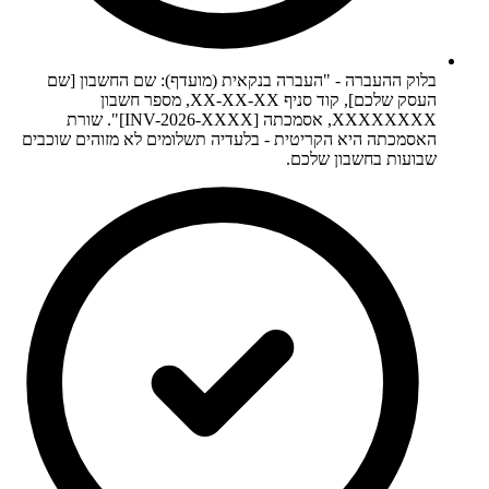
בלוק ההעברה - "העברה בנקאית (מועדף): שם החשבון [שם
העסק שלכם], קוד סניף XX-XX-XX, מספר חשבון
XXXXXXXX, אסמכתה [INV-2026-XXXX]". שורת
האסמכתה היא הקריטית - בלעדיה תשלומים לא מזוהים שוכבים
שבועות בחשבון שלכם.