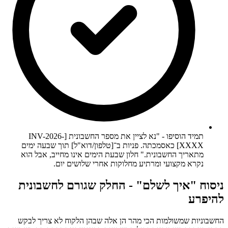
תמיד הוסיפו - "נא לציין את מספר החשבונית [INV-2026-
XXXX] כאסמכתה. פניות ב־[טלפון/דוא"ל] תוך שבעה ימים
מתאריך החשבונית." חלון שבעת הימים אינו מחייב, אבל הוא
נקרא מקצועי ומרתיע מחלוקות אחרי שלושים יום.
ניסוח "איך לשלם" - החלק שגורם לחשבונית
להיפרע
החשבוניות שמשולמות הכי מהר הן אלה שבהן הלקוח לא צריך לבקש