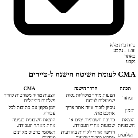
טיוח בית מלא
12th - נקבע
באתר
נקבע
CMA לעומת השיטה הישנה ל-טייחים
תכונה
הדרך הישנה
CMA‎
הצעות מחיר מילוליות גסות
הצעות מחיר מפורטות לחדר
תמחור
שמועלות לויכוח.
נשלחות דיגיטלית.
ניסיון לזכור איזה אתר צריך
יומן מקוון עם כתובות לכל
תזמון
אתכם מתי.
עבודה.
הוצאת
כתיבת חשבוניות ימים או
הוצאת חשבונית בנגיעה
חשבוניות
שבועות אחרי העבודה.
אחת מאתר העבודה.
רדיפה אחרי לקוחות בהודעות
תשלומי כרטיס מקוונים
תשלומים
טקסט במשך שבועות.
מיידיים.