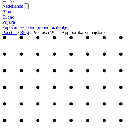
日本語
Nederlands
Blog‎
Cijene
Prijava
Započni besplatno probno razdoblje
Početna
/
Blog‎
/
Predlošci WhatsApp poruka za majstore