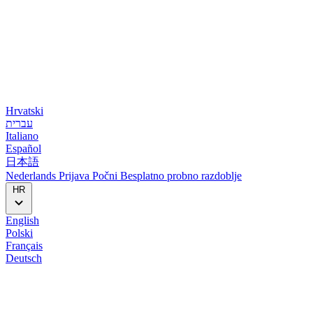
Hrvatski
עברית
Italiano
Español
日本語
Nederlands
Prijava
Počni
Besplatno probno razdoblje
HR
English
Polski
Français
Deutsch