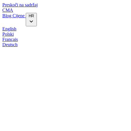
Preskoči na sadržaj
CMA
Blog‎
Cijene
HR
English
Polski
Français
Deutsch