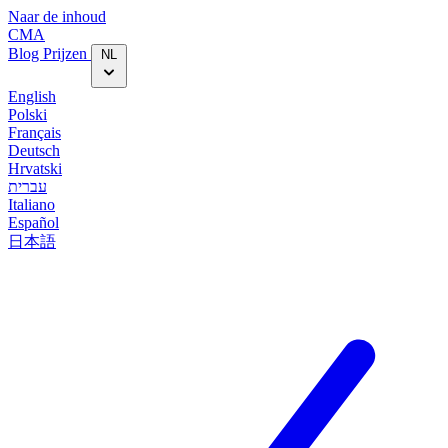
Naar de inhoud
CMA
Blog‎
Prijzen
NL
English
Polski
Français
Deutsch
Hrvatski
עברית
Italiano
Español
日本語