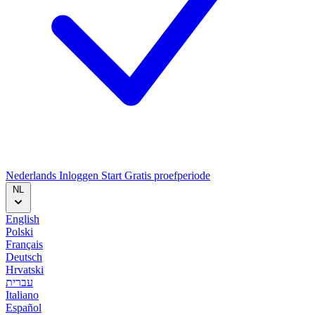
Nederlands
Inloggen
Start
Gratis proefperiode
NL
English
Polski
Français
Deutsch
Hrvatski
עברית
Italiano
Español