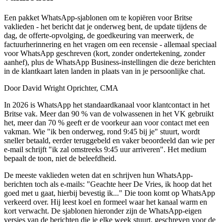
Een pakket WhatsApp-sjablonen om te kopiëren voor Britse
vaklieden - het bericht dat je onderweg bent, de update tijdens de
dag, de offerte-opvolging, de goedkeuring van meerwerk, de
factuurherinnering en het vragen om een recensie - allemaal speciaal
voor WhatsApp geschreven (kort, zonder ondertekening, zonder
aanhef), plus de WhatsApp Business-instellingen die deze berichten
in de klantkaart laten landen in plaats van in je persoonlijke chat.
Door David Wright
Oprichter, CMA
In 2026 is WhatsApp het standaardkanaal voor klantcontact in het
Britse vak. Meer dan 90 % van de volwassenen in het VK gebruikt
het, meer dan 70 % geeft er de voorkeur aan voor contact met een
vakman. Wie "ik ben onderweg, rond 9:45 bij je" stuurt, wordt
sneller betaald, eerder teruggebeld en vaker beoordeeld dan wie per
e-mail schrijft "ik zal omstreeks 9:45 uur arriveren". Het medium
bepaalt de toon, niet de beleefdheid.
De meeste vaklieden weten dat en schrijven hun WhatsApp-
berichten toch als e-mails: "Geachte heer De Vries, ik hoop dat het
goed met u gaat, hierbij bevestig ik..." Die toon komt op WhatsApp
verkeerd over. Hij leest koel en formeel waar het kanaal warm en
kort verwacht. De sjablonen hieronder zijn de WhatsApp-eigen
versies van de berichten die je elke week stuurt, geschreven voor de