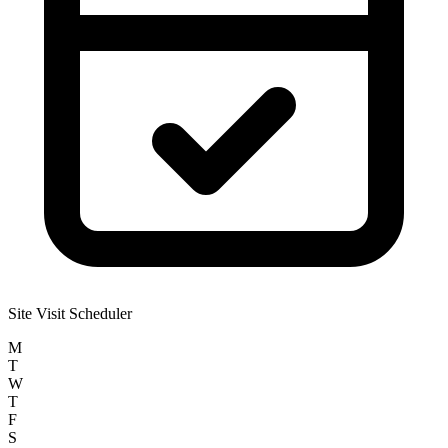
Site Visit Scheduler
M
T
W
T
F
S