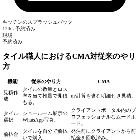
キッチンのスプラッシュバック
12th - 予約済み
現場
予約済み
タイル職人におけるCMA対従来のやり
方
機能
従来のやり方
CMA‎
タイルの数量とロス
見積作
率を当て推量で見積
m²計算を含む明細付き見積。
成
もる。
クライアントポータル内のプ
タイル
ショールーム展示の
ロフェッショナルなムードボ
選択
WhatsApp写真。
ード。
タイルを自分で前払
発注前にクライアントから前
前払金
いで購入。
払金を回収済み。