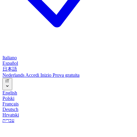
Italiano
Español
日本語
Nederlands
Accedi
Inizio
Prova gratuita
IT
English
Polski
Français
Deutsch
Hrvatski
עברית