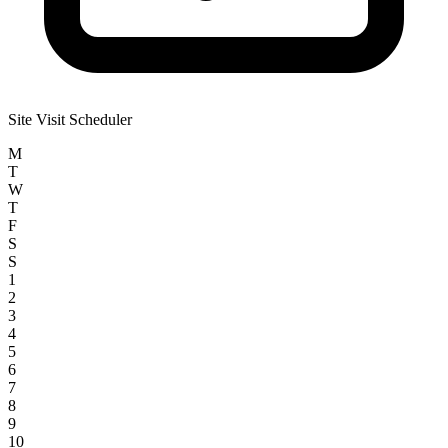
Site Visit Scheduler
M
T
W
T
F
S
S
1
2
3
4
5
6
7
8
9
10