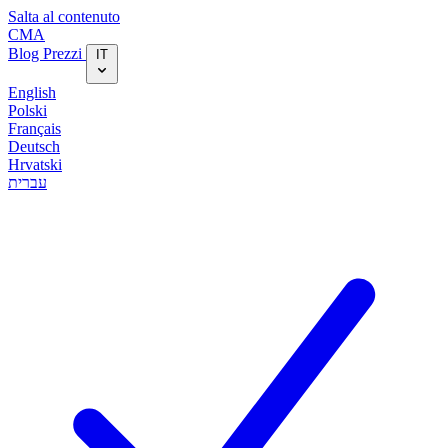
Salta al contenuto
CMA
Blog‎
Prezzi
IT
English
Polski
Français
Deutsch
Hrvatski
עברית