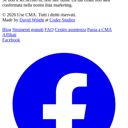
confermata nella nostra lista marketing.
© 2026 Use CMA. Tutti i diritti riservati.
Made by
David Wright
at
Coder Studios
Blog‎
Strumenti gratuiti
FAQ
Centro assistenza
Passa a CMA
Affiliati
Facebook