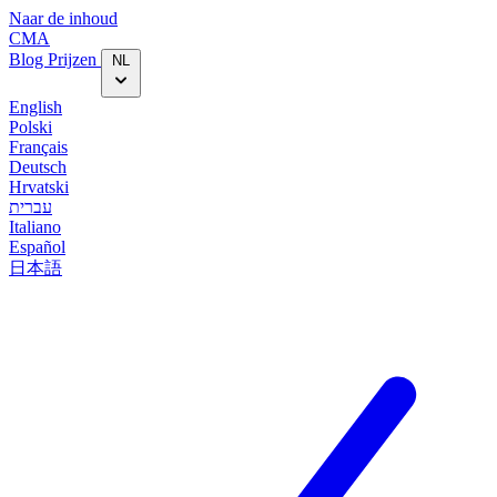
Naar de inhoud
CMA
Blog‎
Prijzen
NL
English
Polski
Français
Deutsch
Hrvatski
עברית
Italiano
Español
日本語