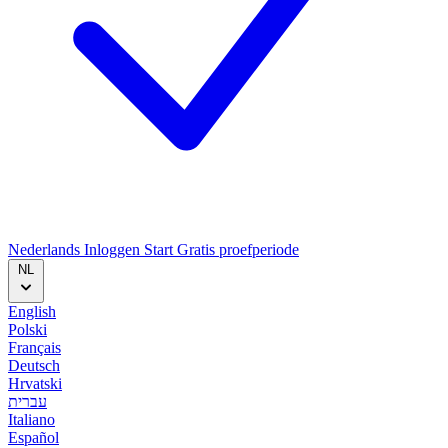
Nederlands
Inloggen
Start
Gratis proefperiode
NL
English
Polski
Français
Deutsch
Hrvatski
עברית
Italiano
Español