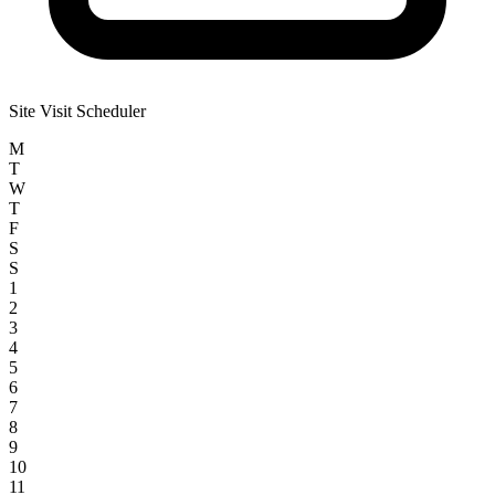
Site Visit Scheduler
M
T
W
T
F
S
S
1
2
3
4
5
6
7
8
9
10
11