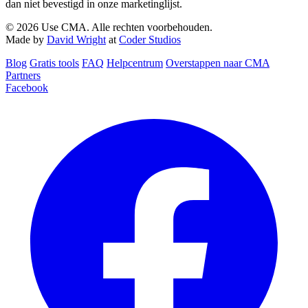
dan niet bevestigd in onze marketinglijst.
© 2026 Use CMA. Alle rechten voorbehouden.
Made by
David Wright
at
Coder Studios
Blog‎
Gratis tools
FAQ
Helpcentrum
Overstappen naar CMA
Partners
Facebook