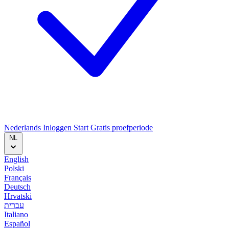
Nederlands
Inloggen
Start
Gratis proefperiode
NL
English
Polski
Français
Deutsch
Hrvatski
עברית
Italiano
Español