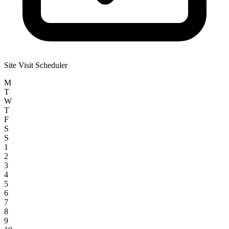
Site Visit Scheduler
M
T
W
T
F
S
S
1
2
3
4
5
6
7
8
9