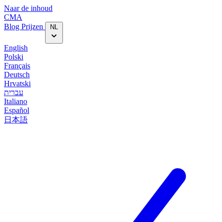
Naar de inhoud
CMA
Blog‎
Prijzen
NL
English
Polski
Français
Deutsch
Hrvatski
עברית
Italiano
Español
日本語