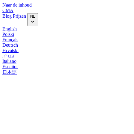
Naar de inhoud
CMA
Blog‎
Prijzen
NL
English
Polski
Français
Deutsch
Hrvatski
עברית
Italiano
Español
日本語