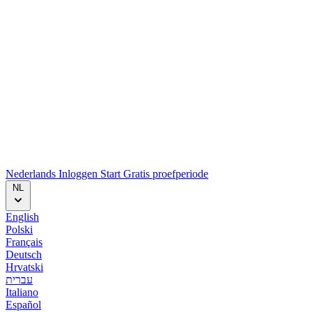
Nederlands
Inloggen
Start
Gratis proefperiode
NL
English
Polski
Français
Deutsch
Hrvatski
עברית
Italiano
Español