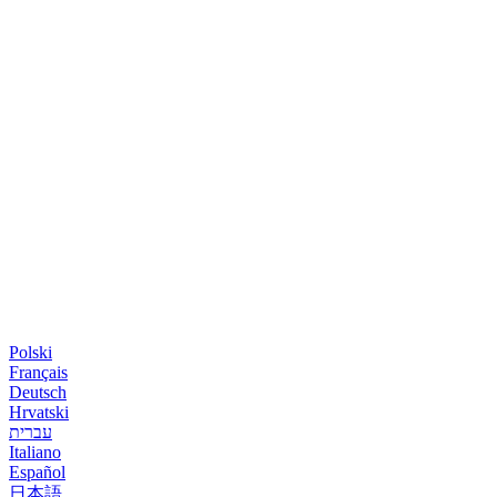
Polski
Français
Deutsch
Hrvatski
עברית
Italiano
Español
日本語