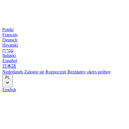
Polski
Français
Deutsch
Hrvatski
עברית
Italiano
Español
日本語
Nederlands
Zaloguj się
Rozpocznij
Bezpłatny okres próbny
PL
English