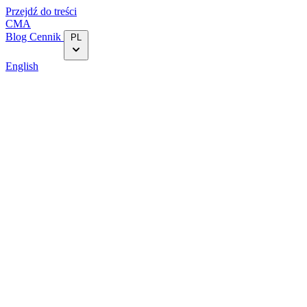
Przejdź do treści
CMA
Blog‎
Cennik
PL
English