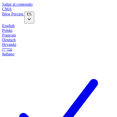
Saltar al contenido
CMA
Blog‎
Precios
ES
English
Polski
Français
Deutsch
Hrvatski
עברית
Italiano