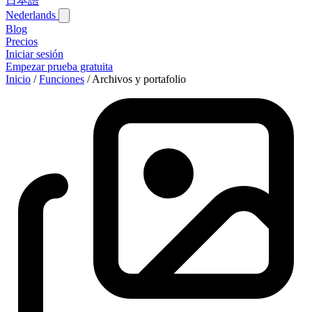
日本語
Nederlands
Blog‎
Precios
Iniciar sesión
Empezar prueba gratuita
Inicio
/
Funciones
/
Archivos y portafolio