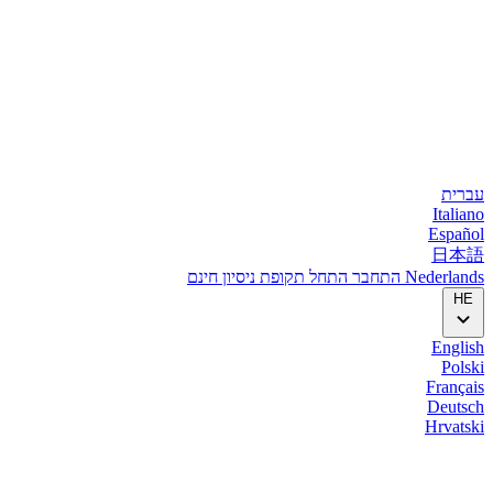
עברית
Italiano
Español
日本語
Nederlands
התחבר
התחל
תקופת ניסיון חינם
HE
English
Polski
Français
Deutsch
Hrvatski