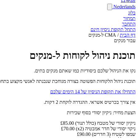
日本語
Nederlands
בלוג
תמחור
התחבר
התחל תקופת ניסיון חינם
דף הבית
/
CMA ל-מנקים
עבור מנקים
תוכנת ניהול לקוחות ל-מנקים
נקו את הניהול שלכם ביסודיות כמו שאתם מנקים בתים.
תוכנת ניהול הלקוחות הפשוטה בצורה מגוחכת שנבנתה לאנשי מקצוע בתחום הנ
התחילו את תקופת הניסיון של 14 הימים שלכם
אין צורך בכרטיס אשראי. ההגדרה לוקחת 2 דקות.
הצעת מחיר: ניקיון יסודי בסוף שכירות
ניקיון יסודי של מטבח (כולל תנור)
£85.00
ניקוי יסודי של חדר אמבטיה (x2)
£70.00
שמפו לשטיח (3 חדרים)
£90.00