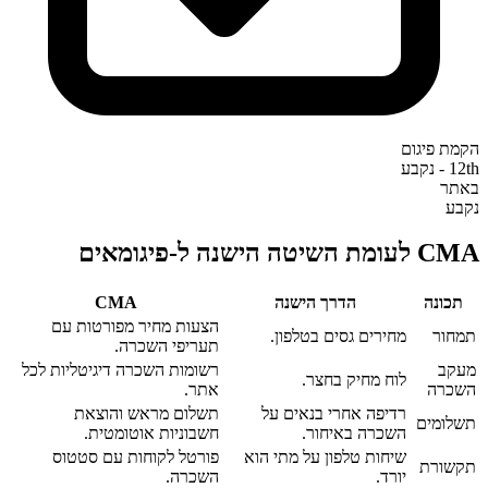
הקמת פיגום
12th - נקבע
באתר
נקבע
CMA לעומת השיטה הישנה ל-פיגומאים
תכונה
הדרך הישנה
CMA‎
הצעות מחיר מפורטות עם
תמחור
מחירים גסים בטלפון.
תעריפי השכרה.
מעקב
רשומות השכרה דיגיטליות לכל
לוח מחיק בחצר.
השכרה
אתר.
רדיפה אחרי בנאים על
תשלום מראש והוצאת
תשלומים
השכרה באיחור.
חשבוניות אוטומטית.
שיחות טלפון על מתי הוא
פורטל לקוחות עם סטטוס
תקשורת
יורד.
השכרה.