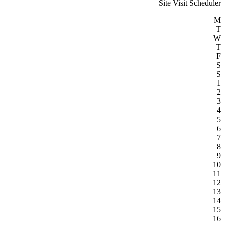
Site Visit Scheduler
M
T
W
T
F
S
S
1
2
3
4
5
6
7
8
9
10
11
12
13
14
15
16