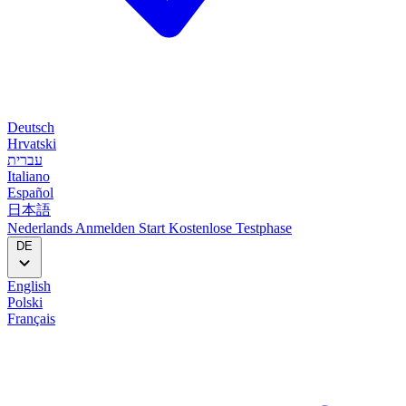
Deutsch
Hrvatski
עברית
Italiano
Español
日本語
Nederlands
Anmelden
Start
Kostenlose Testphase
DE
English
Polski
Français