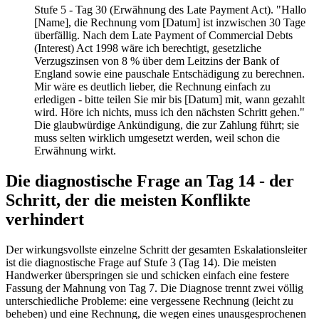
Stufe 5 - Tag 30 (Erwähnung des Late Payment Act). "Hallo
[Name], die Rechnung vom [Datum] ist inzwischen 30 Tage
überfällig. Nach dem Late Payment of Commercial Debts
(Interest) Act 1998 wäre ich berechtigt, gesetzliche
Verzugszinsen von 8 % über dem Leitzins der Bank of
England sowie eine pauschale Entschädigung zu berechnen.
Mir wäre es deutlich lieber, die Rechnung einfach zu
erledigen - bitte teilen Sie mir bis [Datum] mit, wann gezahlt
wird. Höre ich nichts, muss ich den nächsten Schritt gehen."
Die glaubwürdige Ankündigung, die zur Zahlung führt; sie
muss selten wirklich umgesetzt werden, weil schon die
Erwähnung wirkt.
Die diagnostische Frage an Tag 14 - der
Schritt, der die meisten Konflikte
verhindert
Der wirkungsvollste einzelne Schritt der gesamten Eskalationsleiter
ist die diagnostische Frage auf Stufe 3 (Tag 14). Die meisten
Handwerker überspringen sie und schicken einfach eine festere
Fassung der Mahnung von Tag 7. Die Diagnose trennt zwei völlig
unterschiedliche Probleme: eine vergessene Rechnung (leicht zu
beheben) und eine Rechnung, die wegen eines unausgesprochenen