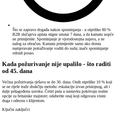
Što se zapravo događa nakon spominjanja - u otprilike 80 %
B2B slučajeva uplata stigne unutar 7 dana, a da kamatu uopće
ne primijenite. Spominjanje je vjerodostojna najava, a ne
nalog za obračun. Kamatu primijenite samo ako doista
namjeravate potraživanje voditi do suda; inače spominjanje
odradi posao.
Kada požurivanje nije upalilo - što raditi
od 45. dana
Većina požurivanja rješava se do 30. dana. Onih otprilike 10 % koji
se ne riješe traže drukčiju metodu: eskalaciju izvan pristojnog, ali i
dalje prilagođenu uzroku. Četiri puta u nastavku pokrivaju realne
opcije za britanske majstore; odaberite onaj koji odgovara visini
duga i odnosu s klijentom.
Ključni zaključci