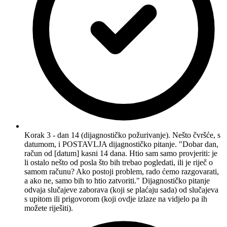
Korak 3 - dan 14 (dijagnostičko požurivanje). Nešto čvršće, s
datumom, i POSTAVLJA dijagnostičko pitanje. "Dobar dan,
račun od [datum] kasni 14 dana. Htio sam samo provjeriti: je
li ostalo nešto od posla što bih trebao pogledati, ili je riječ o
samom računu? Ako postoji problem, rado ćemo razgovarati,
a ako ne, samo bih to htio zatvoriti." Dijagnostičko pitanje
odvaja slučajeve zaborava (koji se plaćaju sada) od slučajeva
s upitom ili prigovorom (koji ovdje izlaze na vidjelo pa ih
možete riješiti).