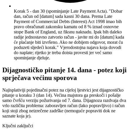
Korak 5 - dan 30 (spominjanje Late Payment Acta). "Dobar
dan, račun od [datum] sada kasni 30 dana. Prema Late
Payment of Commercial Debts (Interest) Act 1998 imao bih
pravo obračunati zakonsku kamatu od 8 % iznad osnovne
stope Bank of England, uz fiksnu naknadu. Ipak bih daleko
radije jednostavno zatvorio račun - javite mi do [datum] kada
će plaćanje biti izvršeno. Ako ne dobijem odgovor, morat ću
poduzeti sljedeći korak." Vjerodostojna najava koja dovodi
do naplate; rijetko je treba doista provesti jer već samo
spominjanje djeluje.
Dijagnostičko pitanje 14. dana - potez koji
sprječava većinu sporova
Najisplativiji pojedinačni potez na cijeloj ljestvici jest dijagnostičko
pitanje u koraku 3 (dan 14). Većina majstora ga preskoči i pošalje
samo čvršću verziju požurivanja od 7. dana. Dijagnoza razdvaja dva
vrlo različita problema: zaboravljen račun (lako popravljivo) i račun
koji stoji zbog neizrečene zadrške (nemoguće popraviti dok ne
saznate koja je).
Ključni zaključci