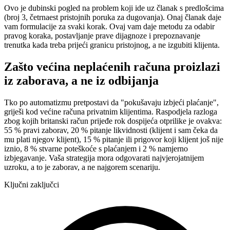
Ovo je dubinski pogled na problem koji ide uz članak s predlošcima
(broj 3, četrnaest pristojnih poruka za dugovanja). Onaj članak daje
vam formulacije za svaki korak. Ovaj vam daje metodu za odabir
pravog koraka, postavljanje prave dijagnoze i prepoznavanje
trenutka kada treba prijeći granicu pristojnog, a ne izgubiti klijenta.
Zašto većina neplaćenih računa proizlazi
iz zaborava, a ne iz odbijanja
Tko po automatizmu pretpostavi da "pokušavaju izbjeći plaćanje",
griješi kod većine računa privatnim klijentima. Raspodjela razloga
zbog kojih britanski račun prijeđe rok dospijeća otprilike je ovakva:
55 % pravi zaborav, 20 % pitanje likvidnosti (klijent i sam čeka da
mu plati njegov klijent), 15 % pitanje ili prigovor koji klijent još nije
iznio, 8 % stvarne poteškoće s plaćanjem i 2 % namjerno
izbjegavanje. Vaša strategija mora odgovarati najvjerojatnijem
uzroku, a to je zaborav, a ne najgorem scenariju.
Ključni zaključci