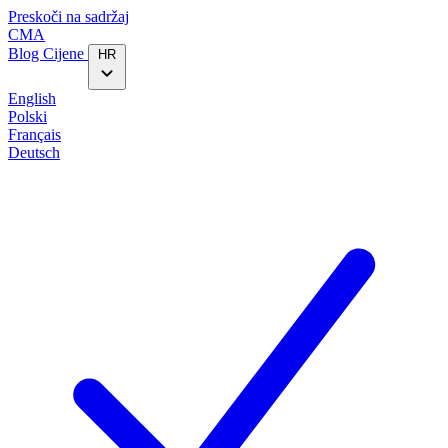
Preskoči na sadržaj
CMA
Blog‎
Cijene
HR
English
Polski
Français
Deutsch