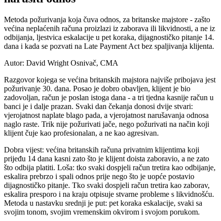
Metoda požurivanja koja čuva odnos, za britanske majstore - zašto
većina neplaćenih računa proizlazi iz zaborava ili likvidnosti, a ne iz
odbijanja, ljestvica eskalacije u pet koraka, dijagnostičko pitanje 14.
dana i kada se pozvati na Late Payment Act bez spaljivanja klijenta.
Autor: David Wright
Osnivač, CMA
Razgovor kojega se većina britanskih majstora najviše pribojava jest
požurivanje 30. dana. Posao je dobro obavljen, klijent je bio
zadovoljan, račun je poslan istoga dana - a tri tjedna kasnije račun u
banci je i dalje prazan. Svaki dan čekanja donosi dvije stvari:
vjerojatnost naplate blago pada, a vjerojatnost narušavanja odnosa
naglo raste. Trik nije požurivati jače, nego požurivati na način koji
klijent čuje kao profesionalan, a ne kao agresivan.
Dobra vijest: većina britanskih računa privatnim klijentima koji
prijeđu 14 dana kasni zato što je klijent doista zaboravio, a ne zato
što odbija platiti. Loša: tko svaki dospjeli račun tretira kao odbijanje,
eskalira prebrzo i spali odnos prije nego što je uopće postavio
dijagnostičko pitanje. Tko svaki dospjeli račun tretira kao zaborav,
eskalira presporo i na kraju otpisuje stvarne probleme s likvidnošću.
Metoda u nastavku srednji je put: pet koraka eskalacije, svaki sa
svojim tonom, svojim vremenskim okvirom i svojom porukom.