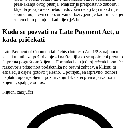
preskakanja ovog pitanja. Majstor je pretpostavio zaborav;
klijenta je zapravo smetao nedovršen detalj koji nikad nije
spomenuo; a čvršće požurivanje doživljeno je kao pritisak jer
se temeljno pitanje nikad nije riješilo.
Kada se pozvati na Late Payment Act, a
kada pričekati
Late Payment of Commercial Debts (Interest) Act 1998 najmoćniji
je alat u kutiji za požurivanje - i najštetniji ako se upotrijebi prerano
ili prema pogrešnom klijentu. Formulacija u jednoj rečenici pomiče
razgovor s pristojnog podsjetnika na pravni zahtjev, a klijenti tu
eskalaciju osjete gotovo tjelesno. Upotrijebljen ispravno, donosi
naplatu; upotrijebljen u požurivanju 14. dana prema privatnom
klijentu, spaljuje odnos.
Ključni zaključci