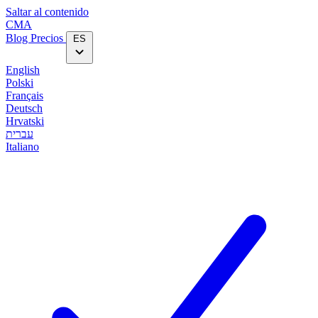
Saltar al contenido
CMA
Blog‎
Precios
ES
English
Polski
Français
Deutsch
Hrvatski
עברית
Italiano