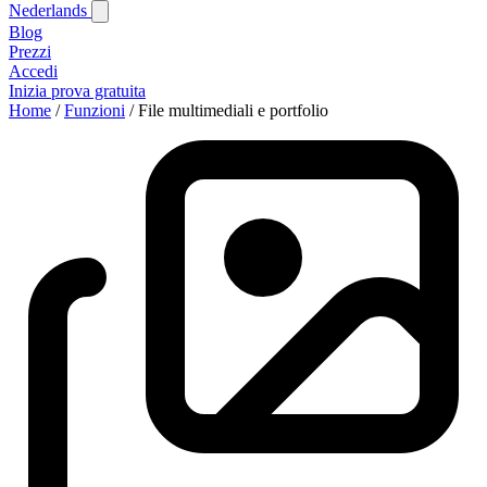
Nederlands
Blog‎
Prezzi
Accedi
Inizia prova gratuita
Home
/
Funzioni
/
File multimediali e portfolio