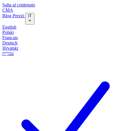
Salta al contenuto
CMA
Blog‎
Prezzi
IT
English
Polski
Français
Deutsch
Hrvatski
עברית