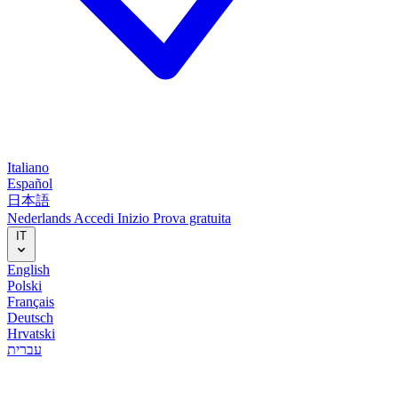
Italiano
Español
日本語
Nederlands
Accedi
Inizio
Prova gratuita
IT
English
Polski
Français
Deutsch
Hrvatski
עברית