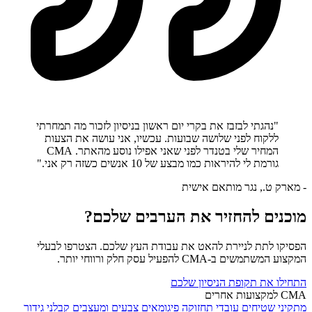
"נהגתי לבזבז את בקרי יום ראשון בניסיון לזכור מה תמחרתי
ללקוח לפני שלושה שבועות. עכשיו, אני עושה את הצעות
המחיר שלי בטנדר לפני שאני אפילו נוסע מהאתר. CMA
גורמת לי להיראות כמו מבצע של 10 אנשים כשזה רק אני."
- מארק ט., נגר מותאם אישית
מוכנים להחזיר את הערבים שלכם?
הפסיקו לתת לניירת להאט את עבודת העץ שלכם. הצטרפו לבעלי
המקצוע המשתמשים ב-CMA להפעיל עסק חלק ורווחי יותר.
התחילו את תקופת הניסיון שלכם
CMA למקצועות אחרים
מתקיני שטיחים
עובדי תחזוקה
פיגומאים
צבעים ומעצבים
קבלני גידור