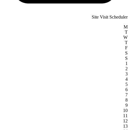
Site Visit Scheduler
M
T
W
T
F
S
S
1
2
3
4
5
6
7
8
9
10
11
12
13