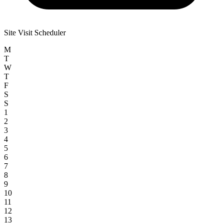
Site Visit Scheduler
M
T
W
T
F
S
S
1
2
3
4
5
6
7
8
9
10
11
12
13