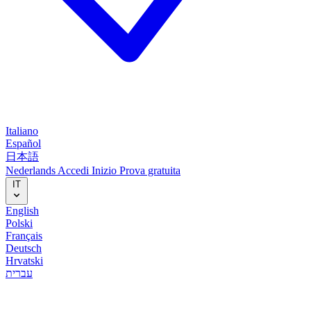
Italiano
Español
日本語
Nederlands
Accedi
Inizio
Prova gratuita
IT
English
Polski
Français
Deutsch
Hrvatski
עברית