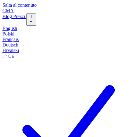
Salta al contenuto
CMA
Blog‎
Prezzi
IT
English
Polski
Français
Deutsch
Hrvatski
עברית