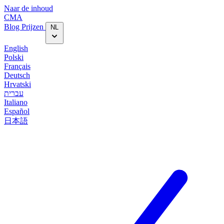
Naar de inhoud
CMA
Blog‎
Prijzen
NL
English
Polski
Français
Deutsch
Hrvatski
עברית
Italiano
Español
日本語