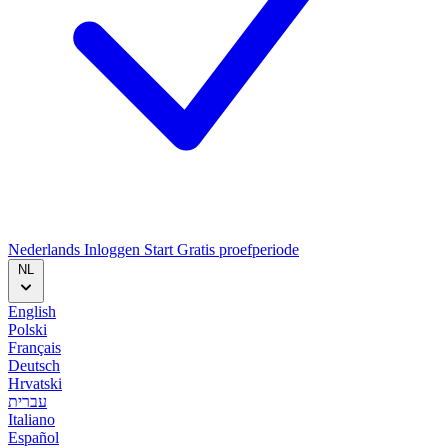
Nederlands
Inloggen
Start
Gratis proefperiode
NL
English
Polski
Français
Deutsch
Hrvatski
עברית
Italiano
Español