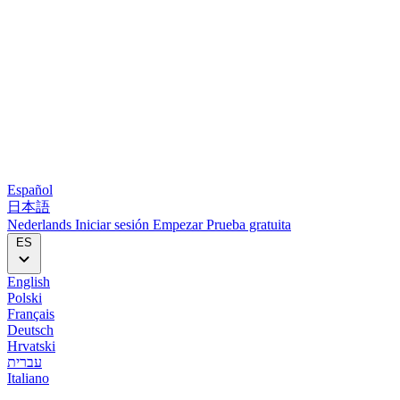
Español
日本語
Nederlands
Iniciar sesión
Empezar
Prueba gratuita
ES
English
Polski
Français
Deutsch
Hrvatski
עברית
Italiano