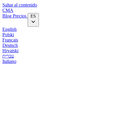
Saltar al contenido
CMA
Blog‎
Precios
ES
English
Polski
Français
Deutsch
Hrvatski
עברית
Italiano