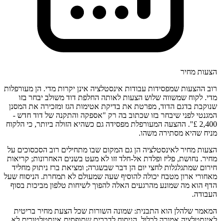
הצעות מחיר
רוב ההצעות שמפסידות עבודות אינסטלציה אינן יקרות מדי. הן מעורפלות
מדי. לקוח שמשווה שלוש הצעות לאותה החלפת דוד משולב יבחר בזו
שנוקבת בדגם הדוד, מפרטת את בדיקת אטימות הגז ומזכירה את המסנן
המגנטי לפני שיבחר בזו שכתוב בה רק "אספקה והתקנה של דוד חדש -
2,400 £". ההצעה המעורפלת מפסידה גם כשהיא הזולה ביותר, כי הלקוח
מניח שהיא מסתירה משהו.
הצעות מחיר לאינסטלציה הן גם המקום שבו מתחילים רוב הסכסוכים על
מחיר. נחושת, פליז ופלדת אל-חלד זזו לא מעט בשנים האחרונות; קריאות
חירום שמתגלגלות לחצי יום הן דבר שבשגרה; ומציאת ברז ניתוק מחליד
מאחורי ארון מטבח יכולה להוסיף שעה שמעולם לא תמחרת. הניסוח שעל
הדף הוא מה שמונע מהרגעים האלה להפוך לשיחות טלפון מביכות בסוף
העבודה.
המאמר שלהלן הוא התבנית: שמונה השורות שכל הצעת מחיר בריטית
לאינסטלציה אמורה לכלול, הניסוח לדברים שתופסים אינסטלטורים לא