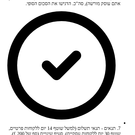
אתם עוסק מורשה), סה"כ. הדגישו את הסכום הסופי.
7. תנאים - תנאי תשלום (למשל שוטף 14 יום ללקוחות פרטיים,
שוטף 30 יום ללקוחות עסקיים), סעיף שינויים (סף של 200 £),