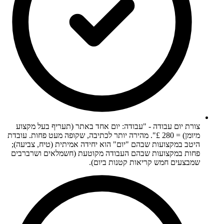
צורת יום עבודה - "עבודה: יום אחד באתר (תעריף בעל מקצוע
מיומן) = 280 £". מהירה יותר לכתיבה, שקופה מעט פחות. עובדת
היטב במקצועות שבהם "יום" הוא יחידה אמיתית (טיח, צביעה);
פחות במקצועות שבהם העבודה מקוטעת (חשמלאים ושרברבים
שמבצעים חמש קריאות קטנות ביום).