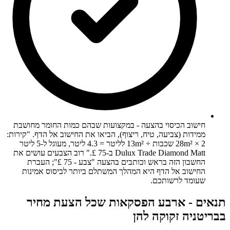
חישוב הכיסוי בהצעה - במקצועות שבהם כמות החומר מחושבת
ממידות (צביעה, טיח, ריצוף), הביאו את החישוב אל הדף. "קירות:
28m² × 2 שכבות ÷ 13m² לליטר = 4.3 ליטר, מעוגל ל-5 ליטר
Dulux Trade Diamond Matt ב-75 £." רוב הצבעים עושים את
החשבון הזה בראש וכותבים בהצעה "צבע - 75 £"; העברת
החישוב אל הדף היא המהלך המשתלם ביותר לביסוס אמינות
שעומד לרשותכם.
תנאים - ארבע הפסקאות שכל הצעת מחיר
בבריטניה זקוקה להן