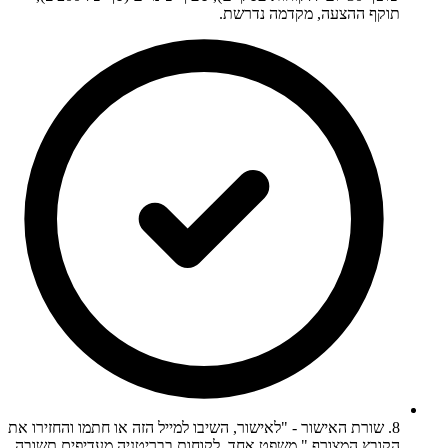
תוקף ההצעה, מקדמה נדרשת.
8. שורת האישור - "לאישור, השיבו למייל הזה או חתמו והחזירו את
הקובץ המצורף." משפט אחד. לקוחות בבריטניה מעדיפים תשובה