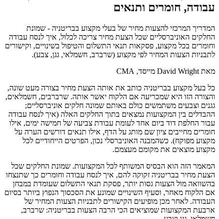
עבודה, חומרים ותנאים
המדריך המרכזי להצעות מחיר של בעלי מקצוע בבריטניה - שמונת
החלקים האוניברסליים שכל הצעת מחיר צריכה לכלול, איך לנסח עבודה
וחומרים בכל מקצוע, פסקאות תנאי התשלום והטיפול בשינויים, וקישורים
לתבניות הצעות המחיר לפי מקצוע (שרברב, חשמלאי, גגן, צבע).
מאת David Wright
מייסד, CMA
כל בעל מקצוע בבריטניה כותב את אותה הצעת מחיר בצורה מעט שונה,
והצורה הזו היא שמכריעה אם הלקוח יאשר אותה. שרברבים, חשמלאים,
גגנים וצבעים משתמשים כולם באותם שמונה חלקים אוניברסליים;
ההבדלים בין המקצועות נמצאים בתוך החלקים האלה (איך לנסח עבודה
עבור החלפת דוד ביום אחד לעומת עבודת צביעה של חמישה ימים, אילו
חומרים מחייבים ציון שם מותג על הדף, אילו תנאים דורשים הערה על
מקצוע מפוקח). כשהמבנה האוניברסלי נכון, הפרטים הייחודיים לכל
מקצוע מוצאים את מקומם מעצמם.
המאמר הזה הוא הבסיס המשותף לכל המקצועות. שמונת החלקים שכל
הצעת מחיר בבריטניה זקוקה להם, איך לנסח עבודה וחומרים כך שתנצחו
בהשוואה מול הצעות גסות יותר, פסקת תנאי התשלום שעומדת במבחן
אם הלקוח מאחר, וסעיף השינויים שמונע את הסכסוך הנפוץ ביותר בסיום
העבודה. לאחר מכן מופיעים הקישורים לתבניות הצעות המחיר של
ארבעת המקצועות שמוציאים הכי הרבה הצעות בבריטניה: שרברב,
חשמלאי, גגן וצבע.