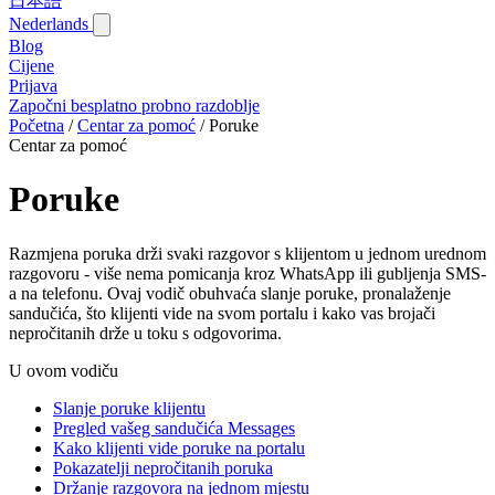
日本語
Nederlands
Blog‎
Cijene
Prijava
Započni besplatno probno razdoblje
Početna
/
Centar za pomoć
/
Poruke
Centar za pomoć
Poruke
Razmjena poruka drži svaki razgovor s klijentom u jednom urednom
razgovoru - više nema pomicanja kroz WhatsApp ili gubljenja SMS-
a na telefonu. Ovaj vodič obuhvaća slanje poruke, pronalaženje
sandučića, što klijenti vide na svom portalu i kako vas brojači
nepročitanih drže u toku s odgovorima.
U ovom vodiču
Slanje poruke klijentu
Pregled vašeg sandučića Messages
Kako klijenti vide poruke na portalu
Pokazatelji nepročitanih poruka
Držanje razgovora na jednom mjestu