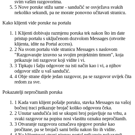
svim vašim razgovorima.
5
Nove poruke stižu same - sandučić se osvježava svakih
nekoliko sekundi, pa ne morate ponovno učitavati stranicu.
Kako klijenti vide poruke na portalu
1
Klijenti dobivaju razmjenu poruka tek nakon što im date
pristup portalu s uključenom dozvolom Messages (otvorite
klijenta, idite na Portal access).
2
Na svom portalu vide stranicu Messages s naslovom
"Razgovarajte izravno sa svojim projektnim timom", koja
prikazuje isti razgovor koji vidite i vi.
3
Tipkaju i šalju odgovore na isti način kao i vi, a njihov
odgovor stiže u vaš sandučić.
4
Obje strane dijele jedan razgovor, pa se razgovor uvijek čita
redom za sve.
Pokazatelji nepročitanih poruka
1
Kada vam klijent pošalje poruku, stavka Messages na vašoj
bočnoj traci prikazuje brojač koliko odgovora čeka.
2
Unutar sandučića isti se ukupni broj pojavljuje na vrhu, a
svaki razgovor na popisu nosi vlastitu oznaku nepročitanih.
3
Otvaranje razgovora označava njegove poruke kao
pročitane, pa se brojači sami brišu nakon što ih vidite.
4
Na klijentovoj strani njegov portal prikazuje pokazatelj