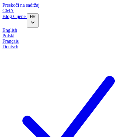
Preskoči na sadržaj
CMA
Blog‎
Cijene
HR
English
Polski
Français
Deutsch