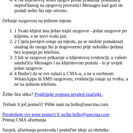
nepročitanog na njegovoj poveznici Messages kad god ste
poslali nešto što nije otvorio.
Držanje razgovora na jednom mjestu
1
Svaki klijent ima jedan trajni razgovor - jedan razgovor po
klijentu, a ne novi svaki put.
2
Cijela povijest ostaje na mjestu, pa se možete pomaknuti
unatrag do onoga što je dogovoreno prije nekoliko tjedana
bez kopanja po telefonu.
3
Isti se razgovor prikazuje u klijentovoj evidenciji, u vašem
sandučiću Messages i na klijentovom portalu - to je uvijek
jedan razgovor.
4
Budući da se sve nalazi u CMA-u, a ne u osobnom
WhatsAppu ili SMS razgovoru, evidencija ostaje uz tvrtku, a
ne na jednom telefonu.
Želite širu sliku?
Pogledajte potpuni pregled značajki
.
Trebate li još pomoći? Pišite nam na
hello@usecma.com
.
Pregledajte sve teme pomoći
E-pošta
hello@usecma.com
Primaj CMA ažuriranja
Savjeti, ažuriranja proizvoda i praktične ideje za obrtnike.