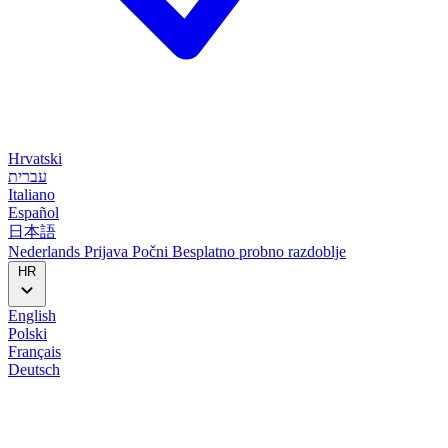
Hrvatski
עברית
Italiano
Español
日本語
Nederlands
Prijava
Počni
Besplatno probno razdoblje
HR
English
Polski
Français
Deutsch