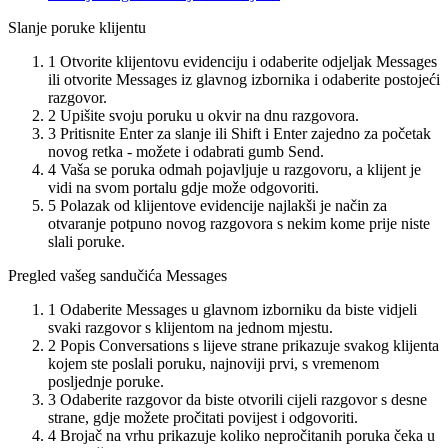
Slanje poruke klijentu
1
Otvorite klijentovu evidenciju i odaberite odjeljak Messages
ili otvorite Messages iz glavnog izbornika i odaberite postojeći
razgovor.
2
Upišite svoju poruku u okvir na dnu razgovora.
3
Pritisnite Enter za slanje ili Shift i Enter zajedno za početak
novog retka - možete i odabrati gumb Send.
4
Vaša se poruka odmah pojavljuje u razgovoru, a klijent je
vidi na svom portalu gdje može odgovoriti.
5
Polazak od klijentove evidencije najlakši je način za
otvaranje potpuno novog razgovora s nekim kome prije niste
slali poruke.
Pregled vašeg sandučića Messages
1
Odaberite Messages u glavnom izborniku da biste vidjeli
svaki razgovor s klijentom na jednom mjestu.
2
Popis Conversations s lijeve strane prikazuje svakog klijenta
kojem ste poslali poruku, najnoviji prvi, s vremenom
posljednje poruke.
3
Odaberite razgovor da biste otvorili cijeli razgovor s desne
strane, gdje možete pročitati povijest i odgovoriti.
4
Brojač na vrhu prikazuje koliko nepročitanih poruka čeka u