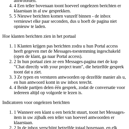
antwoorden.
4
Een teller bovenaan toont hoeveel ongelezen berichten er
klaarstaan in al uw gesprekken.
5
Nieuwe berichten komen vanzelf binnen - de inbox
vernieuwt elke paar seconden, dus u hoeft de pagina niet
opnieuw te laden.
Hoe klanten berichten zien in het portaal
1
Klanten krijgen pas berichten zodra u hun Portal access
heeft gegeven met de Messages-toestemming ingeschakeld
(open de klant, ga naar Portal access).
2
In hun portaal zien ze een Messages-pagina met de kop
"Chat directly with your project team", die hetzelfde gesprek
toont dat u ziet.
3
Ze typen en versturen antwoorden op dezelfde manier als u,
en hun antwoord komt in uw inbox terecht.
4
Beide partijen delen één gesprek, zodat de conversatie voor
iedereen altijd op volgorde te lezen is.
Indicatoren voor ongelezen berichten
1
Wanneer een klant u een bericht stuurt, toont het Messages-
item in uw zijbalk een teller van hoeveel antwoorden er
klaarstaan.
2
In de inbox verschijnt hetzelfde totaal bovenaan, en elk