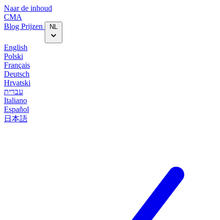
Naar de inhoud
CMA
Blog‎
Prijzen
NL
English
Polski
Français
Deutsch
Hrvatski
עברית
Italiano
Español
日本語