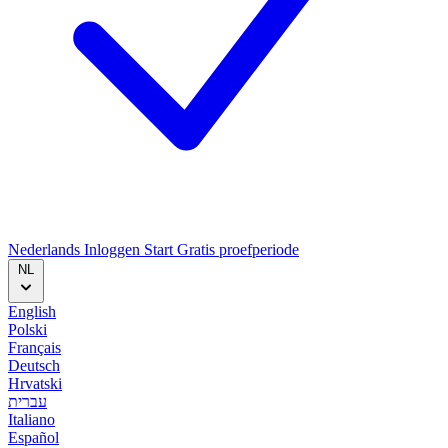
Nederlands
Inloggen
Start
Gratis proefperiode
NL
English
Polski
Français
Deutsch
Hrvatski
עברית
Italiano
Español