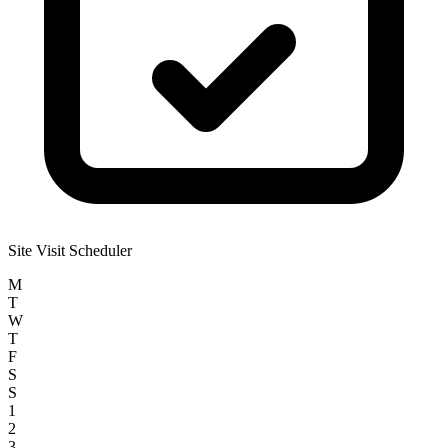
Site Visit Scheduler
M
T
W
T
F
S
S
1
2
3