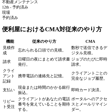
不動産メンテナンス
12th - 予約済み
現場
予約済み
便利屋におけるCMA対従来のやり方
機能
従来のやり方
CMA‎
見積作
数秒で送信できるデ
忘れられる口頭での見積。
成
ジタル見積。
日曜日の夜にまとめて請求書
ジョブのたびに即時
請求
発行。
請求。
クライ
クライアントごとの
アント
携帯電話の連絡先と記憶。
完全なジョブ履歴。
記録
現金または時間のかかる銀行
支払い
即時カード決済。
振込。
クライアントがあなたの電話
ポータルへのアクセ
リピー
番号を覚えていることを期待
スとメールリマイン
ト受注
する。
ダー。