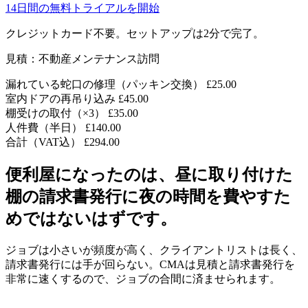
14日間の無料トライアルを開始
クレジットカード不要。セットアップは2分で完了。
見積：不動産メンテナンス訪問
漏れている蛇口の修理（パッキン交換）
£25.00
室内ドアの再吊り込み
£45.00
棚受けの取付（×3）
£35.00
人件費（半日）
£140.00
合計（VAT込）
£294.00
便利屋になったのは、昼に取り付けた
棚の請求書発行に夜の時間を費やすた
めではないはずです。
ジョブは小さいが頻度が高く、クライアントリストは長く、
請求書発行には手が回らない。CMAは見積と請求書発行を
非常に速くするので、ジョブの合間に済ませられます。