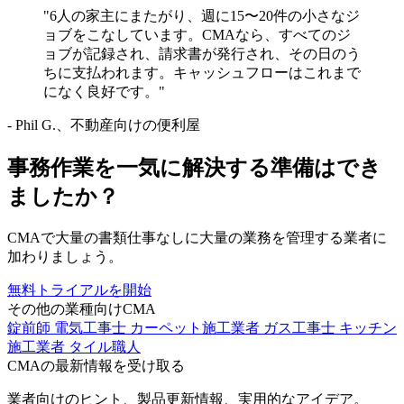
"6人の家主にまたがり、週に15〜20件の小さなジ
ョブをこなしています。CMAなら、すべてのジ
ョブが記録され、請求書が発行され、その日のう
ちに支払われます。キャッシュフローはこれまで
になく良好です。"
- Phil G.、不動産向けの便利屋
事務作業を一気に解決する準備はでき
ましたか？
CMAで大量の書類仕事なしに大量の業務を管理する業者に
加わりましょう。
無料トライアルを開始
その他の業種向けCMA
錠前師
電気工事士
カーペット施工業者
ガス工事士
キッチン
施工業者
タイル職人
CMAの最新情報を受け取る
業者向けのヒント、製品更新情報、実用的なアイデア。