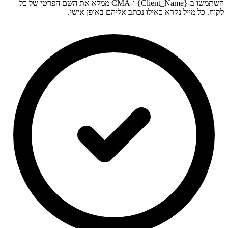
השתמשו ב-{Client_Name} ו-CMA ממלא את השם הפרטי של כל
לקוח. כל מייל נקרא כאילו נכתב אליהם באופן אישי.