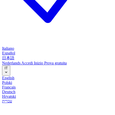
Italiano
Español
日本語
Nederlands
Accedi
Inizio
Prova gratuita
IT
English
Polski
Français
Deutsch
Hrvatski
עברית