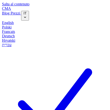
Salta al contenuto
CMA
Blog‎
Prezzi
IT
English
Polski
Français
Deutsch
Hrvatski
עברית