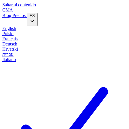
Saltar al contenido
CMA
Blog‎
Precios
ES
English
Polski
Français
Deutsch
Hrvatski
עברית
Italiano