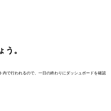
ょう。
ント内で行われるので、一日の終わりにダッシュボードを確認