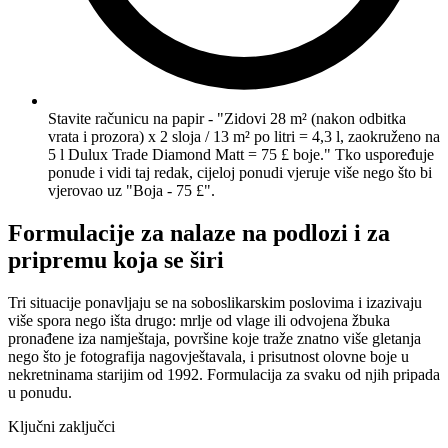
Stavite računicu na papir - "Zidovi 28 m² (nakon odbitka
vrata i prozora) x 2 sloja / 13 m² po litri = 4,3 l, zaokruženo na
5 l Dulux Trade Diamond Matt = 75 £ boje." Tko uspoređuje
ponude i vidi taj redak, cijeloj ponudi vjeruje više nego što bi
vjerovao uz "Boja - 75 £".
Formulacije za nalaze na podlozi i za
pripremu koja se širi
Tri situacije ponavljaju se na soboslikarskim poslovima i izazivaju
više spora nego išta drugo: mrlje od vlage ili odvojena žbuka
pronađene iza namještaja, površine koje traže znatno više gletanja
nego što je fotografija nagovještavala, i prisutnost olovne boje u
nekretninama starijim od 1992. Formulacija za svaku od njih pripada
u ponudu.
Ključni zaključci