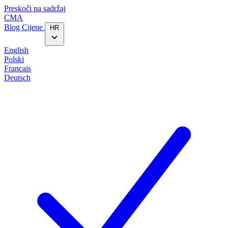
Preskoči na sadržaj
CMA
Blog‎
Cijene
HR
English
Polski
Français
Deutsch