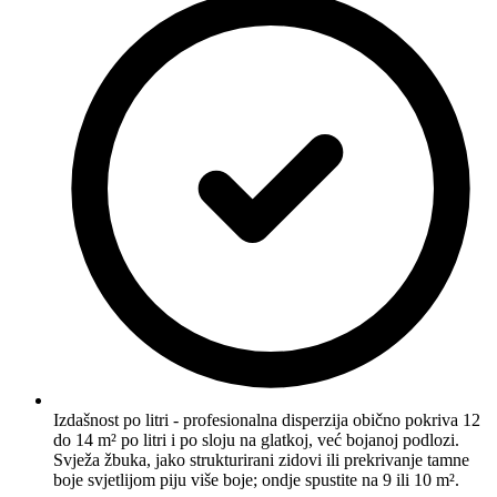
Izdašnost po litri - profesionalna disperzija obično pokriva 12
do 14 m² po litri i po sloju na glatkoj, već bojanoj podlozi.
Svježa žbuka, jako strukturirani zidovi ili prekrivanje tamne
boje svjetlijom piju više boje; ondje spustite na 9 ili 10 m².