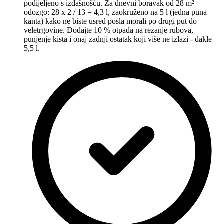
podijeljeno s izdašnošću. Za dnevni boravak od 28 m²
odozgo: 28 x 2 / 13 = 4,3 l, zaokruženo na 5 l (jedna puna
kanta) kako ne biste usred posla morali po drugi put do
veletrgovine. Dodajte 10 % otpada na rezanje rubova,
punjenje kista i onaj zadnji ostatak koji više ne izlazi - dakle
5,5 l.