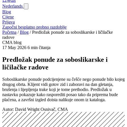
日本語
Nederlands
Blog‎
Cijene
Prijava
Započni besplatno probno razdoblje
Početna
/
Blog‎
/
Predložak ponude za soboslikarske i ličilačke
radove
CMA blog
17 May 2026
6 min čitanja
Predložak ponude za soboslikarske i
ličilačke radove
Soboslikarske ponude podcijenjene su češće nego ponude bilo kojeg
drugog obrta. Klijent vidi gotov zid i zaboravi na dan gletanja,
brušenja i lijepljenja trake koji je tome prethodio. Predložak u
nastavku pokazuje kako rasporediti posao tako da priprema bude
plaćena, a završni izgled doista nalikuje onom iz kataloga.
Autor: David Wright
Osnivač, CMA