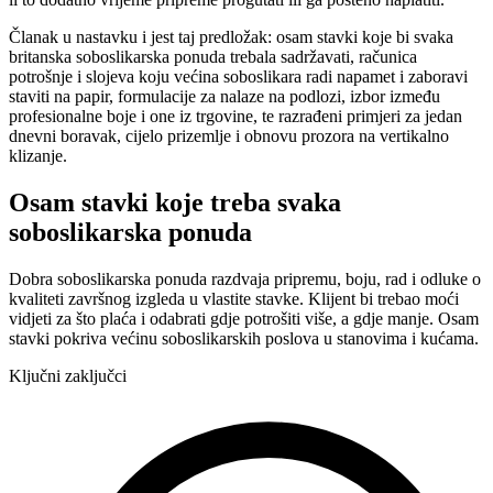
Članak u nastavku i jest taj predložak: osam stavki koje bi svaka
britanska soboslikarska ponuda trebala sadržavati, računica
potrošnje i slojeva koju većina soboslikara radi napamet i zaboravi
staviti na papir, formulacije za nalaze na podlozi, izbor između
profesionalne boje i one iz trgovine, te razrađeni primjeri za jedan
dnevni boravak, cijelo prizemlje i obnovu prozora na vertikalno
klizanje.
Osam stavki koje treba svaka
soboslikarska ponuda
Dobra soboslikarska ponuda razdvaja pripremu, boju, rad i odluke o
kvaliteti završnog izgleda u vlastite stavke. Klijent bi trebao moći
vidjeti za što plaća i odabrati gdje potrošiti više, a gdje manje. Osam
stavki pokriva većinu soboslikarskih poslova u stanovima i kućama.
Ključni zaključci