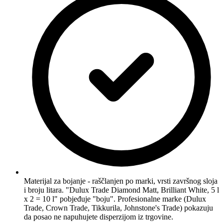
Materijal za bojanje - raščlanjen po marki, vrsti završnog sloja
i broju litara. "Dulux Trade Diamond Matt, Brilliant White, 5 l
x 2 = 10 l" pobjeđuje "boju". Profesionalne marke (Dulux
Trade, Crown Trade, Tikkurila, Johnstone's Trade) pokazuju
da posao ne napuhujete disperzijom iz trgovine.