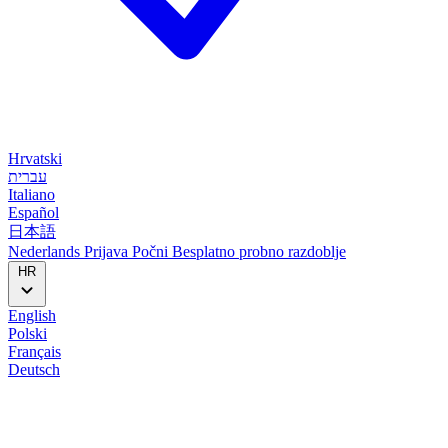
Hrvatski
עברית
Italiano
Español
日本語
Nederlands
Prijava
Počni
Besplatno probno razdoblje
HR
English
Polski
Français
Deutsch