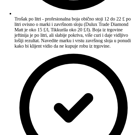
Trošak po litri - profesionalna boja obično stoji 12 do 22 £ po
litri ovisno o marki i završnom sloju (Dulux Trade Diamond
Matt je oko 15 £/l, Tikkurila oko 20 £/l). Boja iz trgovine
jeftinija je po litri, ali slabije pokriva, više curi i daje vidljivo
lošiji rezultat. Navedite marku i vrstu završnog sloja u ponudi
kako bi klijent vidio da ne kupuje robu iz trgovine.