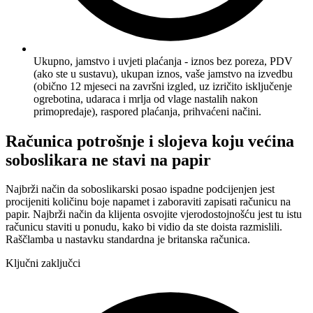
Ukupno, jamstvo i uvjeti plaćanja - iznos bez poreza, PDV
(ako ste u sustavu), ukupan iznos, vaše jamstvo na izvedbu
(obično 12 mjeseci na završni izgled, uz izričito isključenje
ogrebotina, udaraca i mrlja od vlage nastalih nakon
primopredaje), raspored plaćanja, prihvaćeni načini.
Računica potrošnje i slojeva koju većina
soboslikara ne stavi na papir
Najbrži način da soboslikarski posao ispadne podcijenjen jest
procijeniti količinu boje napamet i zaboraviti zapisati računicu na
papir. Najbrži način da klijenta osvojite vjerodostojnošću jest tu istu
računicu staviti u ponudu, kako bi vidio da ste doista razmislili.
Raščlamba u nastavku standardna je britanska računica.
Ključni zaključci