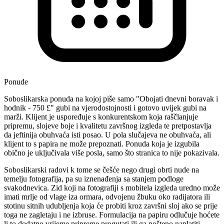
Ponude
Soboslikarska ponuda na kojoj piše samo "Obojati dnevni boravak i
hodnik - 750 £" gubi na vjerodostojnosti i gotovo uvijek gubi na
marži. Klijent je uspoređuje s konkurentskom koja raščlanjuje
pripremu, slojeve boje i kvalitetu završnog izgleda te pretpostavlja
da jeftinija obuhvaća isti posao. U pola slučajeva ne obuhvaća, ali
klijent to s papira ne može prepoznati. Ponuda koja je izgubila
obično je uključivala više posla, samo što stranica to nije pokazivala.
Soboslikarski radovi k tome se češće nego drugi obrti nude na
temelju fotografija, pa su iznenađenja sa stanjem podloge
svakodnevica. Zid koji na fotografiji s mobitela izgleda uredno može
imati mrlje od vlage iza ormara, odvojenu žbuku oko radijatora ili
stotinu sitnih udubljenja koja će probiti kroz završni sloj ako se prije
toga ne zagletaju i ne izbruse. Formulacija na papiru odlučuje hoćete
li to dodatno vrijeme pripreme progutati ili ga pošteno naplatiti.