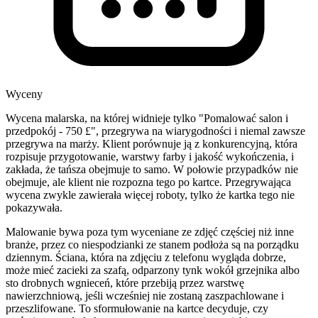
Wyceny
Wycena malarska, na której widnieje tylko "Pomalować salon i
przedpokój - 750 £", przegrywa na wiarygodności i niemal zawsze
przegrywa na marży. Klient porównuje ją z konkurencyjną, która
rozpisuje przygotowanie, warstwy farby i jakość wykończenia, i
zakłada, że tańsza obejmuje to samo. W połowie przypadków nie
obejmuje, ale klient nie rozpozna tego po kartce. Przegrywająca
wycena zwykle zawierała więcej roboty, tylko że kartka tego nie
pokazywała.
Malowanie bywa poza tym wyceniane ze zdjęć częściej niż inne
branże, przez co niespodzianki ze stanem podłoża są na porządku
dziennym. Ściana, która na zdjęciu z telefonu wygląda dobrze,
może mieć zacieki za szafą, odparzony tynk wokół grzejnika albo
sto drobnych wgnieceń, które przebiją przez warstwę
nawierzchniową, jeśli wcześniej nie zostaną zaszpachlowane i
przeszlifowane. To sformułowanie na kartce decyduje, czy