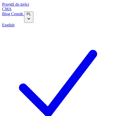
Przejdź do treści
CMA
Blog‎
Cennik
PL
English