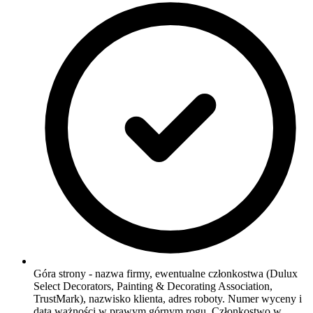
Góra strony - nazwa firmy, ewentualne członkostwa (Dulux
Select Decorators, Painting & Decorating Association,
TrustMark), nazwisko klienta, adres roboty. Numer wyceny i
data ważności w prawym górnym rogu. Członkostwo w