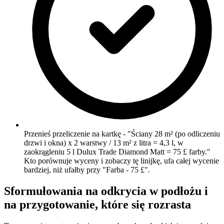
Przenieś przeliczenie na kartkę - "Ściany 28 m² (po odliczeniu
drzwi i okna) x 2 warstwy / 13 m² z litra = 4,3 l, w
zaokrągleniu 5 l Dulux Trade Diamond Matt = 75 £ farby."
Kto porównuje wyceny i zobaczy tę linijkę, ufa całej wycenie
bardziej, niż ufałby przy "Farba - 75 £".
Sformułowania na odkrycia w podłożu i
na przygotowanie, które się rozrasta