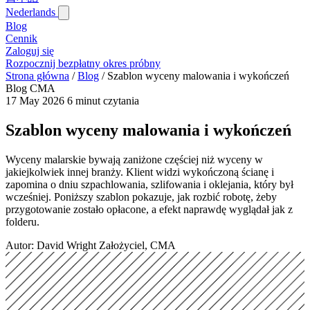
Nederlands
Blog‎
Cennik
Zaloguj się
Rozpocznij bezpłatny okres próbny
Strona główna
/
Blog‎
/
Szablon wyceny malowania i wykończeń
Blog CMA
17 May 2026
6 minut czytania
Szablon wyceny malowania i wykończeń
Wyceny malarskie bywają zaniżone częściej niż wyceny w
jakiejkolwiek innej branży. Klient widzi wykończoną ścianę i
zapomina o dniu szpachlowania, szlifowania i oklejania, który był
wcześniej. Poniższy szablon pokazuje, jak rozbić robotę, żeby
przygotowanie zostało opłacone, a efekt naprawdę wyglądał jak z
folderu.
Autor: David Wright
Założyciel, CMA