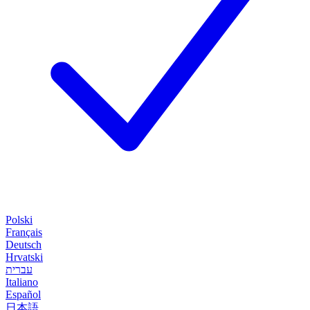
Polski
Français
Deutsch
Hrvatski
עברית
Italiano
Español
日本語