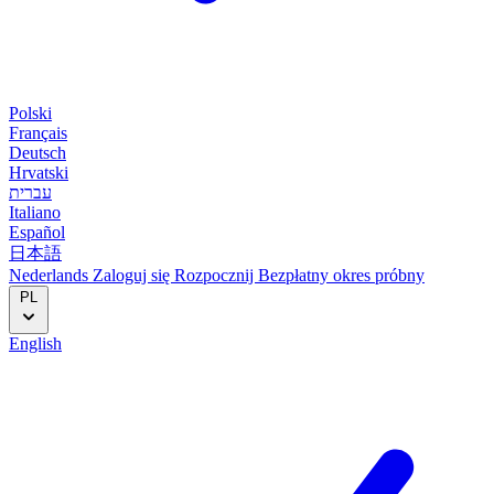
Polski
Français
Deutsch
Hrvatski
עברית
Italiano
Español
日本語
Nederlands
Zaloguj się
Rozpocznij
Bezpłatny okres próbny
PL
English