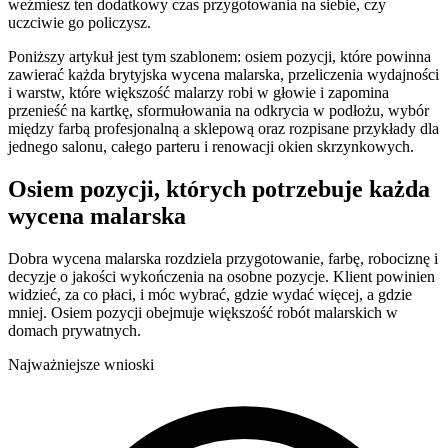
weźmiesz ten dodatkowy czas przygotowania na siebie, czy
uczciwie go policzysz.
Poniższy artykuł jest tym szablonem: osiem pozycji, które powinna
zawierać każda brytyjska wycena malarska, przeliczenia wydajności
i warstw, które większość malarzy robi w głowie i zapomina
przenieść na kartkę, sformułowania na odkrycia w podłożu, wybór
między farbą profesjonalną a sklepową oraz rozpisane przykłady dla
jednego salonu, całego parteru i renowacji okien skrzynkowych.
Osiem pozycji, których potrzebuje każda
wycena malarska
Dobra wycena malarska rozdziela przygotowanie, farbę, robociznę i
decyzje o jakości wykończenia na osobne pozycje. Klient powinien
widzieć, za co płaci, i móc wybrać, gdzie wydać więcej, a gdzie
mniej. Osiem pozycji obejmuje większość robót malarskich w
domach prywatnych.
Najważniejsze wnioski