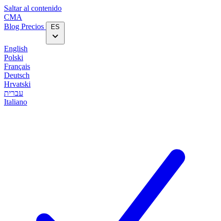
Saltar al contenido
CMA
Blog‎
Precios
ES
English
Polski
Français
Deutsch
Hrvatski
עברית
Italiano