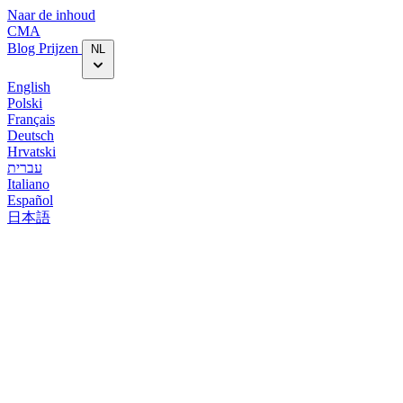
Naar de inhoud
CMA
Blog‎
Prijzen
NL
English
Polski
Français
Deutsch
Hrvatski
עברית
Italiano
Español
日本語