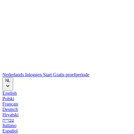
Nederlands
Inloggen
Start
Gratis proefperiode
NL
English
Polski
Français
Deutsch
Hrvatski
עברית
Italiano
Español